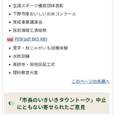
生涯スポーツ優良団体表彰
下野市産おいしいお米コンクール
育成事業講演会
宮前堰竣工清祓祭
P09(pdf 665 KB)
里芋・秋じゃがいも収穫体験
水防訓練
薬師寺・柴地区起工式
理科教育大賞
このページの先頭へ
「市長のいきいきタウントーク」中止
にともない寄せられたご意見