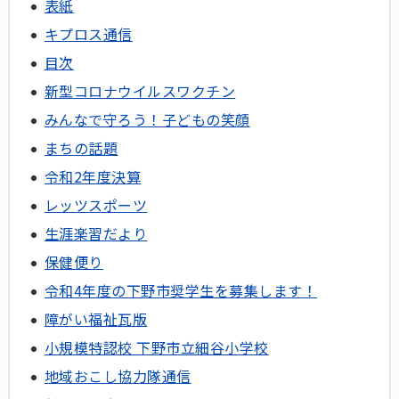
表紙
キプロス通信
目次
新型コロナウイルスワクチン
みんなで守ろう！子どもの笑顔
まちの話題
令和2年度決算
レッツスポーツ
生涯楽習だより
保健便り
令和4年度の下野市奨学生を募集します！
障がい福祉瓦版
小規模特認校 下野市立細谷小学校
地域おこし協力隊通信