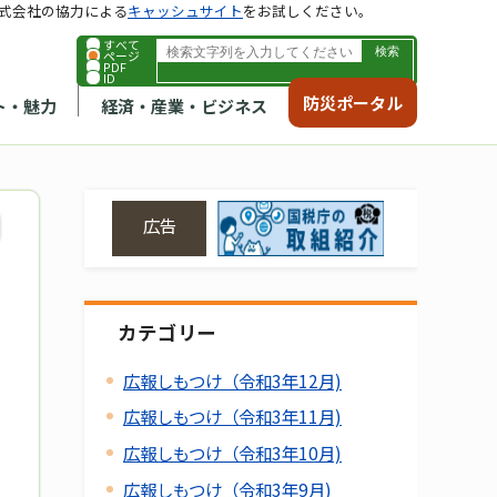
式会社の協力による
キャッシュサイト
をお試しください。
すべて
ページ
PDF
ID
防災ポータル
ト・魅力
経済・産業・ビジネス
広告
カテゴリー
広報しもつけ（令和3年12月)
広報しもつけ（令和3年11月)
広報しもつけ（令和3年10月)
広報しもつけ（令和3年9月)