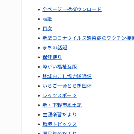
全ページ一括ダウンロード
表紙
目次
新型コロナウイルス感染症のワクチン接
まちの話題
保健便り
障がい福祉瓦版
地域おこし協力隊通信
いちご一会とちぎ国体
レッツスポーツ
新・下野市風土記
生涯楽習だより
環境トピックス
国民年金だより