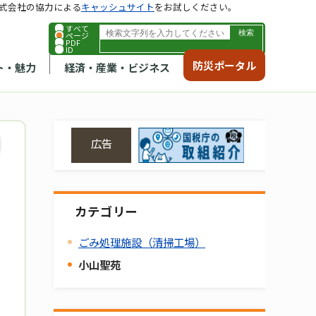
式会社の協力による
キャッシュサイト
をお試しください。
すべて
ページ
PDF
ID
防災ポータル
ト・魅力
経済・産業・ビジネス
広告
カテゴリー
ごみ処理施設（清掃工場）
小山聖苑