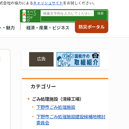
式会社の協力による
キャッシュサイト
をお試しください。
すべて
ページ
PDF
ID
防災ポータル
ト・魅力
経済・産業・ビジネス
広告
カテゴリー
ごみ処理施設（清掃工場）
下野市ごみ処理施設
下野市ごみ処理施設建設候補地検討
委員会