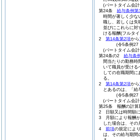
(パートタイム会
第24条
給与条例第
時間が著しく少な
職し、若しくは失
並びにこれらに対
ける報酬
(フルタ
2
第14条第2項
から
(令5条例27
(パートタイム会
第24条の2
給与条例
間当たりの勤務時
いて職員が受ける
しての在職期間に
る。
2
第14条第2項
から
とあるのは、「給
(令5条例27
(パートタイム会
第25条
報酬の計算
2
日額又は時間額
3
月額により報酬
した場合は、その
4
前項
の規定によ
は、その給与期間