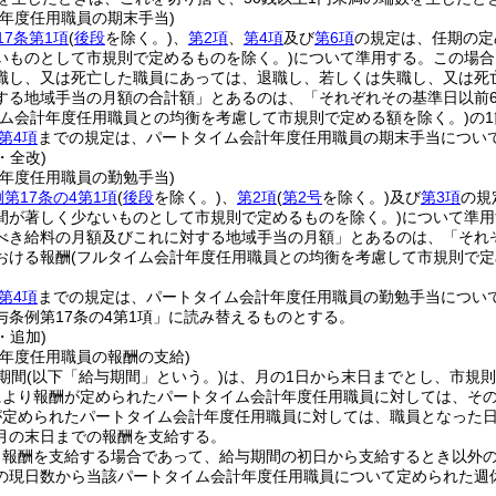
計年度任用職員の期末手当)
17条第1項
(
後段
を除く。)
、
第2項
、
第4項
及び
第6項
の規定は、任期の定
いものとして市規則で定めるものを除く。)
について準用する。
この場合
職し、又は死亡した職員にあっては、退職し、若しくは失職し、又は死
する地域手当の月額の合計額」とあるのは、「それぞれその基準日以前
イム会計年度任用職員との均衡を考慮して市規則で定める額を除く。)
の
第4項
までの規定は、パートタイム会計年度任用職員の期末手当につい
・全改)
計年度任用職員の勤勉手当)
第17条の4第1項
(
後段
を除く。)
、
第2項
(
第2号
を除く。)
及び
第3項
の規
間が著しく少ないものとして市規則で定めるものを除く。)
について準用
べき給料の月額及びこれに対する地域手当の月額」とあるのは、「それ
おける報酬
(フルタイム会計年度任用職員との均衡を考慮して市規則で定
第4項
までの規定は、パートタイム会計年度任用職員の勤勉手当につい
与条例第17条の4第1項」に読み替えるものとする。
・追加)
計年度任用職員の報酬の支給)
期間
(以下「給与期間」という。)
は、月の1日から末日までとし、市規
により報酬が定められたパートタイム会計年度任用職員に対しては、そ
が定められたパートタイム会計年度任用職員に対しては、職員となった
月の末日までの報酬を支給する。
り報酬を支給する場合であって、給与期間の初日から支給するとき以外
の現日数から当該パートタイム会計年度任用職員について定められた週