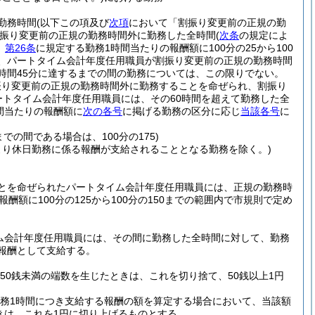
勤務時間
(以下この項及び
次項
において「割振り変更前の正規の勤
振り変更前の正規の勤務時間外に勤務した全時間
(
次条
の規定によ
、
第26条
に規定する勤務1時間当たりの報酬額に100分の25から100
、パートタイム会計年度任用職員が割振り変更前の正規の勤務時間
時間45分に達するまでの間の勤務については、この限りでない。
振り変更前の正規の勤務時間外に勤務することを命ぜられ、割振り
ートタイム会計年度任用職員には、その60時間を超えて勤務した全
間当たりの報酬額に
次の各号
に掲げる勤務の区分に応じ
当該各号
に
での間である場合は、100分の175)
より休日勤務に係る報酬が支給されることとなる勤務を除く。)
とを命ぜられたパートタイム会計年度任用職員には、正規の勤務時
酬額に100分の125から100分の150までの範囲内で市規則で定め
ム会計年度任用職員には、その間に勤務した全時間に対して、勤務
を報酬として支給する。
50銭未満の端数を生じたときは、これを切り捨て、50銭以上1円
務1時間につき支給する報酬の額を算定する場合において、当該額
きは、これを1円に切り上げるものとする。