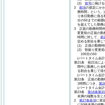
(2)
前号
に掲げる
2
前項
の規定にか
務時間」という。)
り休日勤務に係る
分の50までの範
を超えてした勤務
3
正規の勤務時間
変更前の正規の勤
時間に対して、
前
定める割合を乗じ
(1)
正規の勤務時
(2)
割振り変更前
100分の50
(パートタイム会
第21条
祝日法によ
間中に勤務した全
る割合を乗じて得
(パートタイム会
第22条
正規の勤務
1時間につき、
第2
(パートタイム会
第23条
第18条第3
未満の端数を生じ
2
第27条各項
に規
に50銭未満の端