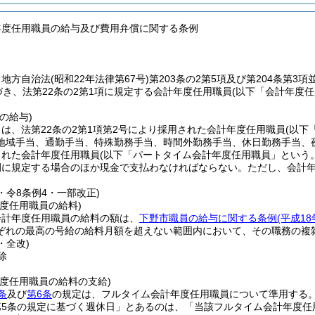
年度任用職員の給与及び費用弁償に関する条例
、地方自治法
(昭和22年法律第67号)
第203条の2第5項及び第204条第3
づき、法第22条の2第1項に規定する会計年度任用職員
(以下「会計年度任
の給与)
は、法第22条の2第1項第2号により採用された会計年度任用職員
(以下
地域手当、通勤手当、特殊勤務手当、時間外勤務手当、休日勤務手当、
された会計年度任用職員
(以下「パートタイム会計年度任用職員」という。
例に規定する場合のほか現金で支払わなければならない。
ただし、会計
7・令8条例4・一部改正)
度任用職員の給料)
会計年度任用職員の給料の額は、
下野市職員の給与に関する条例
(平成1
ぞれの最高の号給の給料月額を超えない範囲内において、その職務の複
・全改)
除
)
年度任用職員の給料の支給)
条
及び
第6条
の規定は、フルタイム会計年度任用職員について準用する
第5条の規定に基づく週休日」とあるのは、「当該フルタイム会計年度