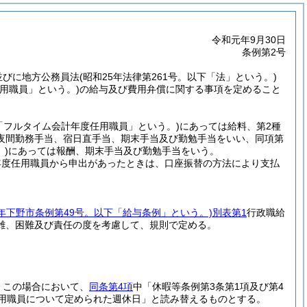
令和元年9月30日
条例第2号
項並びに地方公務員法
(昭和25年法律第261号。以下「法」という。)
用職員」という。)
の給与及び費用弁償に関する事項を定めること
「フルタイム会計年度任用職員」という。)
にあっては給料、第2種
夜間勤務手当、宿日直手当、期末手当及び勤勉手当をいい、同項第
)
にあっては報酬、期末手当及び勤勉手当をいう。
年度任用職員から申出があったときは、口座振替の方法により支払
8年下野市条例第49号。以下「給与条例」という。)
別表第1
行政職給
雑、困難及び責任の度を考慮して、規則で定める。
。
この場合において、
同条第4項
中「休暇等条例第3条第1項及び第4
任用職員について定められた週休日」と読み替えるものとする。