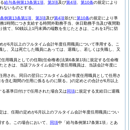
る
給与条例第13条第1項
、
第3項
及び
第4項
、
第10条
の規定により
れないものとする。
条例第13条第1項
、
第3項
及び
第4項
並びに
第10条
の規定により準
務1時間につき支給する時間外勤務手当、休日勤務手当及び夜間勤
り捨て、50銭以上1円未満の端数を生じたときは、これを1円に切
めが6月以上のフルタイム会計年度任用職員について準用する。
こ
失職し、又は死亡した職員にあっては、退職し、若しくは失職し、又
度任用職員としての任期
(任命権者
(法第6条第1項に規定する任命権
ったときは、当該フルタイム会計年度任用職員は、当該会計年度に
任用され、同日の翌日にフルタイム会計年度任用職員として任用さ
日を含む期間の任用に係るものに限る。)
の定めとの合計が6月以上
する基準日付けで任用された場合又は
同項
に規定する支給日に退職
定は、任期の定めが6月以上のフルタイム会計年度任用職員につい
用する。
この場合において、
同項
中「給与条例第17条第1項」とあ