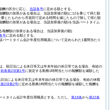
報酬の区分に応じ、
当該各号
に定める額とする。
報酬額の加算がある場合は、当該加算後の額)
に12を乗じて得た額
を乗じたものから市規則で定める時間を減じたもので除して得た額
報酬額の加算がある場合は、当該加算後の額)
を当該パートタイム
る報酬額の加算がある場合は、当該加算後の額)
各号
に定める額とする。
該パートタイム会計年度任用職員について定められた1週間当たり
は、祝日法による休日等又は年末年始の休日等である場合、有給の
、
前条第2項第1号
に規定する勤務1時間当たりの報酬額を減額した
祝日法による休日等又は年末年始の休日等である場合、有給の休暇
第2項第2号
に定める勤務1時間当たりの報酬額を減額した報酬を
ートタイム会計年度任用職員とする。
ただし、
第18条
から
第22条