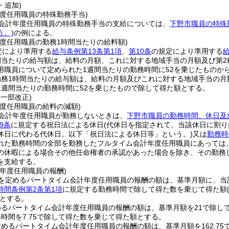
・追加)
年度任用職員の特殊勤務手当)
会計年度任用職員の特殊勤務手当の支給については、
下野市職員の特殊
う。)
の例による。
年度任用職員の勤務1時間当たりの給料額)
定により準用する
給与条例第13条第1項
、
第10条
の規定により準用する
間当たりの給与額は、給料の月額、これに対する地域手当の月額及び第2
用職員について定められた1週間当たりの勤務時間に52を乗じたものか
勤務1時間当たりの給与額は、給料の月額及びこれに対する地域手当の月
1週間当たりの勤務時間に52を乗じたもので除して得た額とする。
・一部改正)
年度任用職員の給料の減額)
会計年度任用職員が勤務しないときは、
下野市職員の勤務時間、休日及
9条
に規定する祝日法による休日
(代休日を指定されて、当該休日に割
休日に代わる代休日。以下「祝日法による休日等」という。)
又は
勤務時
れた勤務時間の全部を勤務したフルタイム会計年度任用職員にあっては
の休暇による場合その他任命権者の承認があった場合を除き、その勤務
を支給する。
年度任用職員の報酬)
を定めるパートタイム会計年度任用職員の報酬の額は、基準月額に、当
時間条例第2条第1項
に規定する勤務時間で除して得た数を乗じて得た額
とする。
めるパートタイム会計年度任用職員の報酬の額は、基準月額を21で除し
時間を7.75で除して得た数を乗じて得た額とする。
めるパートタイム会計年度任用職員の報酬の額は、基準月額を162.75