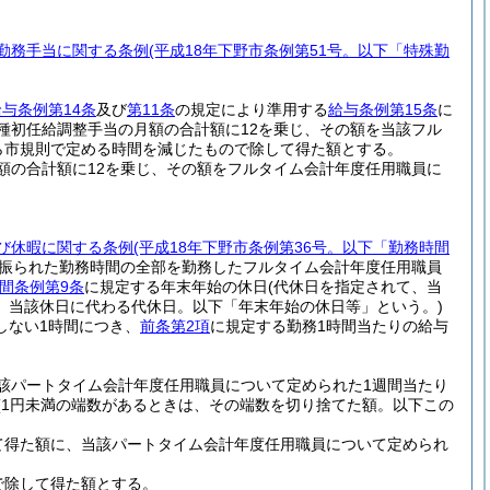
勤務手当に関する条例
(平成18年下野市条例第51号。以下「特殊勤
給与条例第14条
及び
第11条
の規定により準用する
給与条例第15条
に
種初任給調整手当の月額の合計額に12を乗じ、その額を当該フル
ら市規則で定める時間を減じたもので除して得た額とする。
額の合計額に12を乗じ、その額をフルタイム会計年度任用職員に
び休暇に関する条例
(平成18年下野市条例第36号。以下「勤務時間
り振られた勤務時間の全部を勤務したフルタイム会計年度任用職員
間条例第9条
に規定する年末年始の休日
(代休日を指定されて、当
、当該休日に代わる代休日。以下「年末年始の休日等」という。)
しない1時間につき、
前条第2項
に規定する勤務1時間当たりの給与
該パートタイム会計年度任用職員について定められた1週間当たり
(1円未満の端数があるときは、その端数を切り捨てた額。以下この
て得た額に、当該パートタイム会計年度任用職員について定められ
で除して得た額とする。