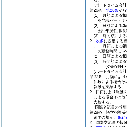
る。
(パートタイム会
第26条
第20条
から
(1)
月額による
を当該パートタ
(2)
日額による
会計年度任用職
(3)
時間額によ
2
次条
に規定する
(1)
月額による
の勤務時間に5
(2)
日額による
(3)
時間額によ
(令8条例4
(パートタイム会
第27条
月額により
休暇による場合そ
報酬を支給する。
2
日額により報酬
による場合その他
支給する。
(国際交流員の報酬
第28条
語学指導等
までの規定、
第24
2
国際交流員の報酬は