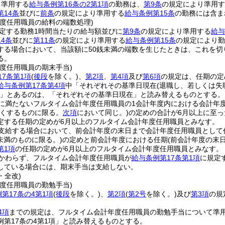
り準用する
給与条例第16条の2第1項
の勤務は、
第9条
の規定により準用す
第14条
並びに
前条
の規定により準用する
給与条例第15条
の勤務には含ま
年度任用職員の給料の端数処理)
定する勤務1時間当たりの給与額並びに
第9条
の規定により準用する
給与
4条
並びに
第11条
の規定により準用する
給与条例第15条
の規定により勤
する場合において、当該額に50銭未満の端数を生じたときは、これを切
る。
度任用職員の期末手当)
17条第1項
(
後段
を除く。)
、
第2項
、
第4項
及び
第6項
の規定は、任期の定
給与条例第17条第4項
中「それぞれその基準日現在
(退職し、若しくは
」とあるのは、「それぞれその基準日現在」と読み替えるものとする。
月に満たないフルタイム会計年度任用職員の1会計年度内における会計年
くするものに限る。
次項
において同じ。)
の定めの合計が6月以上に至
定する任期の定めが6月以上のフルタイム会計年度任用職員とみなす。
を支給する場合において、前会計年度の末日まで会計年度任用職員として
月未満のものに限る。)
の定めと前会計年度における任期
(前会計年度の末
第1項
の任期の定めが6月以上のフルタイム会計年度任用職員とみなす。
かわらず、フルタイム会計年度任用職員が
給与条例第17条第1項
に規定
している場合には、期末手当は支給しない。
・全改)
度任用職員の勤勉手当)
第17条の4第1項
(
後段
を除く。)
、
第2項
(
第2号
を除く。)
及び
第3項
の規
4項
までの規定は、フルタイム会計年度任用職員の勤勉手当について準
例第17条の4第1項」と読み替えるものとする。