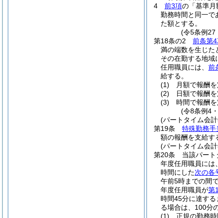
4
前3項
の「基準月
勤務時間と同一で
た額とする。
(令5条例2
第18条の2
前条第4
満の端数を生じた
その在勤する地域
任用職員には、
前
給する。
(1)
月額で報酬を
(2)
日額で報酬を
(3)
時間で報酬を
(令8条例4
(パートタイム会
第19条
特殊勤務手
額の報酬を支給す
(パートタイム会
第20条
当該パート
年度任用職員には
時間にした
次の各
午前5時までの間で
年度任用職員が
第
時間45分に達す
る場合は、100分の
(1)
正規の勤務時