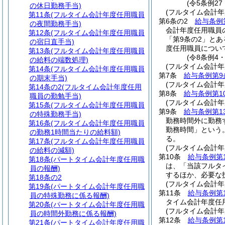
(令5条例2
の休日勤務手当)
(フルタイム会計年
第11条
(フルタイム会計年度任用職員
第6条の2
給与条例
の夜間勤務手当)
会計年度任用職員
第12条
(フルタイム会計年度任用職員
「第9条の2」と
の宿日直手当)
度任用職員につい
第13条
(フルタイム会計年度任用職員
(令8条例4
の給料の端数処理)
(フルタイム会計年
第14条
(フルタイム会計年度任用職員
第7条
給与条例第9
の期末手当)
(フルタイム会計年
第14条の2
(フルタイム会計年度任用
第8条
給与条例第1
職員の勤勉手当)
(フルタイム会計
第15条
(フルタイム会計年度任用職員
第9条
給与条例第1
の特殊勤務手当)
勤務時間外に勤務
第16条
(フルタイム会計年度任用職員
勤務時間」という。
の勤務1時間当たりの給料額)
る。
第17条
(フルタイム会計年度任用職員
(フルタイム会計
の給料の減額)
第10条
給与条例第
第18条
(パートタイム会計年度任用職
は、「当該フルタ
員の報酬)
するほか、必要な
第18条の2
(フルタイム会計
第19条
(パートタイム会計年度任用職
第11条
給与条例第
員の特殊勤務に係る報酬)
タイム会計年度任
第20条
(パートタイム会計年度任用職
(フルタイム会計
員の時間外勤務に係る報酬)
第12条
給与条例第1
第21条
(パートタイム会計年度任用職