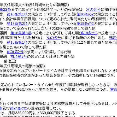
計年度任用職員の勤務1時間当たりの報酬額)
第22条
までに規定する勤務1時間当たりの報酬額は、
次の各号
に掲げる
報酬
第18条第1項
の規定により計算して得た額
(
第18条の2
の規定による
イム会計年度任用職員について定められた1週間当たりの勤務時間に52
報酬
第18条第2項
の規定により計算して得た額
(
第18条の2
の規定による
員について定められた1日当たりの勤務時間で除して得た額
る報酬
第18条第3項
の規定により計算して得た額
(
第18条の2
の規定によ
勤務1時間当たりの報酬額は、
次の各号
に掲げる報酬の区分に応じ、
当該
報酬
第18条第1項
の規定により計算して得た額に12を乗じて得た額を当
2を乗じたもので除して得た額
報酬
前項第2号
の規定により計算して得た額
る報酬
前項第3号
の規定により計算して得た額
・一部改正)
計年度任用職員の報酬の減額)
報酬を定められているパートタイム会計年度任用職員が勤務しないとき
の他任命権者の承認があった場合を除き、その勤務しない1時間につき
を定められているパートタイム会計年度任用職員が勤務しないときは、
任命権者の承認があった場合を除き、その勤務しない1時間につき、
前条
)
を行う外国青年招致事業等により国際交流員として任用される者は、パ
条
及び
第24条の2
の規定は適用しない。
、月額335,000円以上360,000円以下とする。