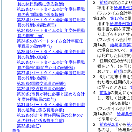
2
前項
の規定によ
員の休日勤務に係る報酬)
準用する
給与条例
第22条
(パートタイム会計年度任用職
(フルタイム会計
員の夜間勤務に係る報酬)
第13条
第17条
に規
第23条
(パートタイム会計年度任用職
用する
給与条例第1
員の報酬の端数処理)
務手当の額を算定
第24条
(パートタイム会計年度任用職
り上げるものとす
員の期末手当)
(フルタイム会計年
第24条の2
(パートタイム会計年度任
第14条
給与条例第
用職員の勤勉手当)
の場合において、
第25条
(パートタイム会計年度任用職
は死亡した日現在)
員の報酬の支給)
2
任期の定めが6
第26条
(パートタイム会計年度任用職
者をいう。)
を同じ
員の勤務1時間当たりの報酬額)
おいて、
前項
に規
第27条
(パートタイム会計年度任用職
3
6月に期末手当
員の報酬の減額)
れた者の任期
(6
第28条
(国際交流員の報酬)
に至ったときは、
第29条
(交通指導員の報酬)
4
前3項
の規定にか
第30条
(市長が特に必要と認める会計
し、若しくは死亡
年度任用職員の給与)
(令5条例27
第31条
(パートタイム会計年度任用職
(フルタイム会計年
員の通勤に係る費用弁償)
第14条の2
給与条例
第32条
(会計年度任用職員の公務のた
て準用する。
めの旅行に係る費用弁償)
2
前条第2項
から
第
第33条
(委任)
るのは、「給与条
附則