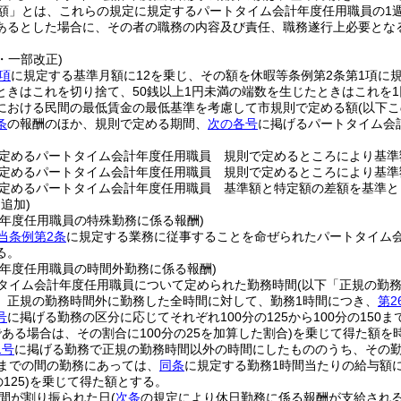
額」とは、これらの規定に規定するパートタイム会計年度任用職員の1
あるとした場合に、その者の職務の内容及び責任、職務遂行上必要とな
7・一部改正)
項
に規定する基準月額に12を乗じ、その額を休暇等条例第2条第1項に
ときはこれを切り捨て、50銭以上1円未満の端数を生じたときはこれを1
における民間の最低賃金の最低基準を考慮して市規則で定める額
(以下
条
の報酬のほか、規則で定める期間、
次の各号
に掲げるパートタイム会
定めるパートタイム会計年度任用職員 規則で定めるところにより基準
定めるパートタイム会計年度任用職員 規則で定めるところにより基準
定めるパートタイム会計年度任用職員 基準額と特定額の差額を基準と
・追加)
計年度任用職員の特殊勤務に係る報酬)
当条例第2条
に規定する業務に従事することを命ぜられたパートタイム
る。
計年度任用職員の時間外勤務に係る報酬)
タイム会計年度任用職員について定められた勤務時間
(以下「正規の勤
、正規の勤務時間外に勤務した全時間に対して、勤務1時間につき、
第2
号
に掲げる勤務の区分に応じてそれぞれ100分の125から100分の15
ある場合は、その割合に100分の25を加算した割合)
を乗じて得た額を
1号
に掲げる勤務で正規の勤務時間以外の時間にしたもののうち、その勤
るまでの間の勤務にあっては、
同条
に規定する勤務1時間当たりの給与額に1
125)
を乗じて得た額とする。
間が割り振られた日
(
次条
の規定により休日勤務に係る報酬が支給される