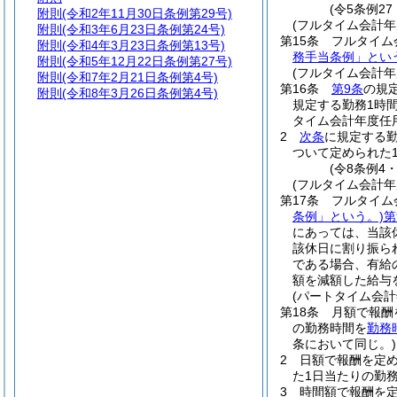
(令5条例27
附則
(令和2年11月30日条例第29号)
(フルタイム会計
附則
(令和3年6月23日条例第24号)
第15条
フルタイム
附則
(令和4年3月23日条例第13号)
務手当条例」とい
附則
(令和5年12月22日条例第27号)
(フルタイム会計
附則
(令和7年2月21日条例第4号)
第16条
第9条
の規
附則
(令和8年3月26日条例第4号)
規定する勤務1時
タイム会計年度任
2
次条
に規定する
ついて定められた
(令8条例4
(フルタイム会計
第17条
フルタイム
条例」という。)
第
にあっては、当該
該休日に割り振ら
である場合、有給
額を減額した給与
(パートタイム会計
第18条
月額で報酬
の勤務時間を
勤務
条において同じ。)
2
日額で報酬を定
た1日当たりの勤務
3
時間額で報酬を定