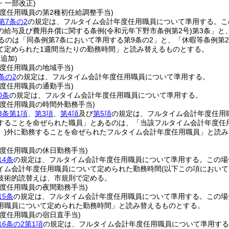
7・一部改正)
度任用職員の第2種初任給調整手当)
第7条の2
の規定は、フルタイム会計年度任用職員について準用する。
こ
の給与及び費用弁償に関する条例
(令和元年下野市条例第2号)
第3条」と
あるのは「同条例第7条において準用する第9条の2」と、「休暇等条例第
て定められた1週間当たりの勤務時間」と読み替えるものとする。
・追加)
度任用職員の地域手当)
条の2
の規定は、フルタイム会計年度任用職員について準用する。
度任用職員の通勤手当)
0条
の規定は、フルタイム会計年度任用職員について準用する。
年度任用職員の時間外勤務手当)
3条第1項
、
第3項
、
第4項
及び
第5項
の規定は、フルタイム会計年度任用
することを命ぜられた職員」とあるのは、「当該フルタイム会計年度任
)
外に勤務することを命ぜられたフルタイム会計年度任用職員」と読み
年度任用職員の休日勤務手当)
14条
の規定は、フルタイム会計年度任用職員について準用する。
この場
イム会計年度任用職員について定められた勤務時間
(以下この項におい
技術的読替えは、市規則で定める。
年度任用職員の夜間勤務手当)
15条
の規定は、フルタイム会計年度任用職員について準用する。
この場
用職員について定められた勤務時間」と読み替えるものとする。
年度任用職員の宿日直手当)
6条の2第1項
の規定は、フルタイム会計年度任用職員について準用する