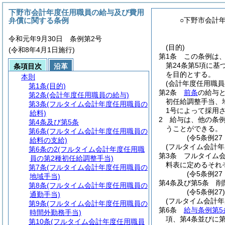
下野市会計年度任用職員の給与及び費用
弁償に関する条例
○下野市会計
令和元年9月30日 条例第2号
(目的)
(令和8年4月1日施行)
第1条
この条例は
第24条第5項に基
条項目次
沿革
を目的とする。
本則
(会計年度任用職員
第1条
(目的)
第2条
前条
の給与と
第2条
(会計年度任用職員の給与)
初任給調整手当、
第3条
(フルタイム会計年度任用職員の
1号によって採用
給料)
2
給与は、他の条
第4条及び第5条
うことができる。
第6条
(フルタイム会計年度任用職員の
(令5条例2
給料の支給)
(フルタイム会計年
第6条の2
(フルタイム会計年度任用職
第3条
フルタイム
員の第2種初任給調整手当)
料表に定めるそれ
第7条
(フルタイム会計年度任用職員の
(令5条例27
地域手当)
第4条及び第5条
削
第8条
(フルタイム会計年度任用職員の
(令5条例27
通勤手当)
(フルタイム会計
第9条
(フルタイム会計年度任用職員の
第6条
給与条例第5
時間外勤務手当)
項、第4条並びに
第10条
(フルタイム会計年度任用職員