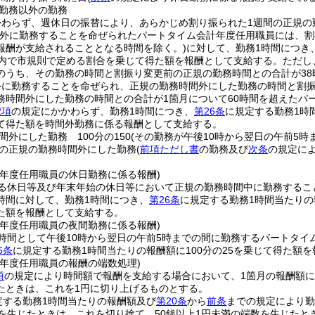
勤務以外の勤務
かわらず、週休日の振替により、あらかじめ割り振られた1週間の正規の
外に勤務することを命ぜられたパートタイム会計年度任用職員には、割
報酬が支給されることとなる時間を除く。)
に対して、勤務1時間につき
囲内で市規則で定める割合を乗じて得た額を報酬として支給する。
ただし
のうち、その勤務の時間と割振り変更前の正規の勤務時間との合計が38
外に勤務することを命ぜられ、正規の勤務時間外にした勤務の時間と割
務時間外にした勤務の時間との合計が1箇月について60時間を超えたパ
2項
の規定にかかわらず、勤務1時間につき、
第26条
に規定する勤務1時
て得た額を時間外勤務に係る報酬として支給する。
間外にした勤務 100分の150
(その勤務が午後10時から翌日の午前5時ま
の正規の勤務時間外にした勤務
(
前項ただし書
の勤務及び
次条
の規定に
計年度任用職員の休日勤務に係る報酬)
る休日等及び年末年始の休日等において正規の勤務時間中に勤務するこ
時間に対して、勤務1時間につき、
第26条
に規定する勤務1時間当たりの報
た額を報酬として支給する。
計年度任用職員の夜間勤務に係る報酬)
時間として午後10時から翌日の午前5時までの間に勤務するパートタイ
6条
に規定する勤務1時間当たりの報酬額に100分の25を乗じて得た額
計年度任用職員の報酬の端数処理)
項
の規定により時間額で報酬を支給する場合において、1箇月の報酬額に
たときは、これを1円に切り上げるものとする。
定する勤務1時間当たりの報酬額及び
第20条
から
前条
までの規定により勤
数を生じたときは、これを切り捨て、50銭以上1円未満の端数を生じたと