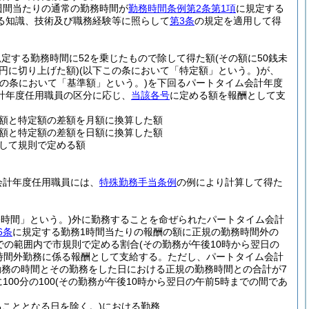
週間当たりの通常の勤務時間が
勤務時間条例第2条第1項
に規定する
る知識、技術及び職務経験等に照らして
第3条
の規定を適用して得
規定する勤務時間に52を乗じたもので除して得た額
(その額に50銭未
円に切り上げた額)
(以下この条において「特定額」という。)
が、
この条において「基準額」という。)
を下回るパートタイム会計年度
計年度任用職員の区分に応じ、
当該各号
に定める額を報酬として支
額と特定額の差額を月額に換算した額
額と特定額の差額を日額に換算した額
して規則で定める額
会計年度任用職員には、
特殊勤務手当条例
の例により計算して得た
務時間」という。)
外に勤務することを命ぜられたパートタイム会計
6条
に規定する勤務1時間当たりの報酬の額に正規の勤務時間外の
0までの範囲内で市規則で定める割合
(その勤務が午後10時から翌日の
時間外勤務に係る報酬として支給する。
ただし、パートタイム会計
務の時間とその勤務をした日における正規の勤務時間との合計が7
00分の100
(その勤務が午後10時から翌日の午前5時までの間であ
こととなる日を除く。)
における勤務