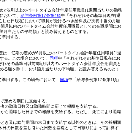
めが6月以上のパートタイム会計年度任用職員
(1週間当たりの勤務
において、
給与条例第17条第4項
中「それぞれその基準日現在
(退
亡した日現在)
において職員が受けるべき給料及び扶養手当の月額
6箇月以内のパートタイム会計年度任用職員としての在職期間にお
1箇月当たりの平均額」と読み替えるものとする。
て準用する。
定は、任期の定めが6月以上のパートタイム会計年度任用職員
(1週
する。
この場合において、
同項
中「それぞれその基準日現在にお
ぞれその基準日以前6箇月以内のパートタイム会計年度任用職員と
める額を除く。)
の1箇月当たりの平均額」と読み替えるものとす
て準用する。
この場合において、
同項
中「給与条例第17条第1項」
則で定める期日に支給する。
の者の勤務日数又は勤務時間に応じて報酬を支給する。
日から退職した日までの報酬を支給する。
ただし、死亡により退職
のとき又は給与期間の末日まで支給する以外のときは、その報酬額
休日の日数を差し引いた日数を基礎として日割りによって計算す