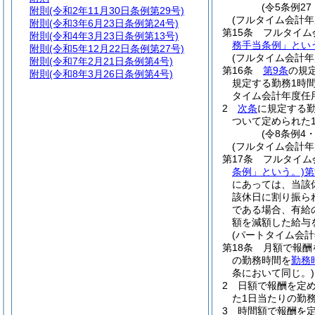
(令5条例27
附則
(令和2年11月30日条例第29号)
(フルタイム会計
附則
(令和3年6月23日条例第24号)
第15条
フルタイム
附則
(令和4年3月23日条例第13号)
務手当条例」とい
附則
(令和5年12月22日条例第27号)
(フルタイム会計
附則
(令和7年2月21日条例第4号)
第16条
第9条
の規
附則
(令和8年3月26日条例第4号)
規定する勤務1時
タイム会計年度任
2
次条
に規定する
ついて定められた
(令8条例4
(フルタイム会計
第17条
フルタイム
条例」という。)
第
にあっては、当該
該休日に割り振ら
である場合、有給
額を減額した給与
(パートタイム会計
第18条
月額で報酬
の勤務時間を
勤務
条において同じ。)
2
日額で報酬を定
た1日当たりの勤務
3
時間額で報酬を定