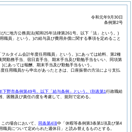
令和元年9月30日
条例第2号
項並びに地方公務員法
(昭和25年法律第261号。以下「法」という。)
用職員」という。)
の給与及び費用弁償に関する事項を定めること
「フルタイム会計年度任用職員」という。)
にあっては給料、第2種
夜間勤務手当、宿日直手当、期末手当及び勤勉手当をいい、同項第
)
にあっては報酬、期末手当及び勤勉手当をいう。
年度任用職員から申出があったときは、口座振替の方法により支払
8年下野市条例第49号。以下「給与条例」という。)
別表第1
行政職給
雑、困難及び責任の度を考慮して、規則で定める。
。
この場合において、
同条第4項
中「休暇等条例第3条第1項及び第4
任用職員について定められた週休日」と読み替えるものとする。