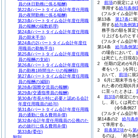
2
前項
の規定によ
員の休日勤務に係る報酬)
準用する
給与条例
第22条
(パートタイム会計年度任用職
(フルタイム会計
員の夜間勤務に係る報酬)
第13条
第17条
に規
第23条
(パートタイム会計年度任用職
用する
給与条例第1
員の報酬の端数処理)
務手当の額を算定
第24条
(パートタイム会計年度任用職
り上げるものとす
員の期末手当)
(フルタイム会計年
第24条の2
(パートタイム会計年度任
第14条
給与条例第
用職員の勤勉手当)
の場合において、
第25条
(パートタイム会計年度任用職
は死亡した日現在)
員の報酬の支給)
2
任期の定めが6
第26条
(パートタイム会計年度任用職
者をいう。)
を同じ
員の勤務1時間当たりの報酬額)
おいて、
前項
に規
第27条
(パートタイム会計年度任用職
3
6月に期末手当
員の報酬の減額)
れた者の任期
(6
第28条
(国際交流員の報酬)
に至ったときは、
第29条
(交通指導員の報酬)
4
前3項
の規定にか
第30条
(市長が特に必要と認める会計
し、若しくは死亡
年度任用職員の給与)
(令5条例27
第31条
(パートタイム会計年度任用職
(フルタイム会計年
員の通勤に係る費用弁償)
第14条の2
給与条例
第32条
(会計年度任用職員の公務のた
て準用する。
めの旅行に係る費用弁償)
2
前条第2項
から
第
第33条
(委任)
るのは、「給与条
附則