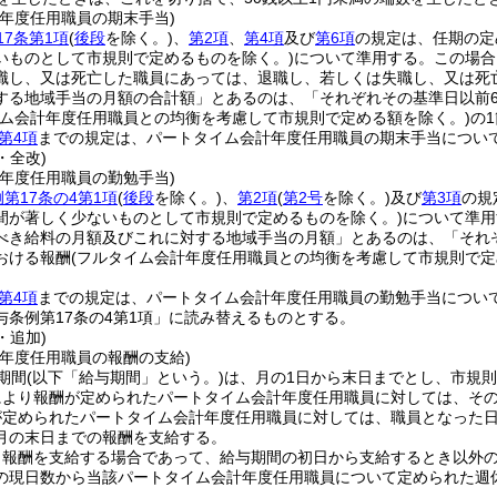
計年度任用職員の期末手当)
17条第1項
(
後段
を除く。)
、
第2項
、
第4項
及び
第6項
の規定は、任期の定
いものとして市規則で定めるものを除く。)
について準用する。
この場合
職し、又は死亡した職員にあっては、退職し、若しくは失職し、又は死
する地域手当の月額の合計額」とあるのは、「それぞれその基準日以前
イム会計年度任用職員との均衡を考慮して市規則で定める額を除く。)
の
第4項
までの規定は、パートタイム会計年度任用職員の期末手当につい
・全改)
計年度任用職員の勤勉手当)
第17条の4第1項
(
後段
を除く。)
、
第2項
(
第2号
を除く。)
及び
第3項
の規
間が著しく少ないものとして市規則で定めるものを除く。)
について準用
べき給料の月額及びこれに対する地域手当の月額」とあるのは、「それ
おける報酬
(フルタイム会計年度任用職員との均衡を考慮して市規則で定
第4項
までの規定は、パートタイム会計年度任用職員の勤勉手当につい
与条例第17条の4第1項」に読み替えるものとする。
・追加)
計年度任用職員の報酬の支給)
期間
(以下「給与期間」という。)
は、月の1日から末日までとし、市規
により報酬が定められたパートタイム会計年度任用職員に対しては、そ
が定められたパートタイム会計年度任用職員に対しては、職員となった
月の末日までの報酬を支給する。
り報酬を支給する場合であって、給与期間の初日から支給するとき以外
の現日数から当該パートタイム会計年度任用職員について定められた週