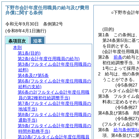
下野市会計年度任用職員の給与及び費用
弁償に関する条例
○下野市会計
令和元年9月30日 条例第2号
(目的)
(令和8年4月1日施行)
第1条
この条例は
第24条第5項に基
条項目次
沿革
を目的とする。
本則
(会計年度任用職員
第1条
(目的)
第2条
前条
の給与と
第2条
(会計年度任用職員の給与)
初任給調整手当、
第3条
(フルタイム会計年度任用職員の
1号によって採用
給料)
2
給与は、他の条
第4条及び第5条
うことができる。
第6条
(フルタイム会計年度任用職員の
(令5条例2
給料の支給)
(フルタイム会計年
第6条の2
(フルタイム会計年度任用職
第3条
フルタイム
員の第2種初任給調整手当)
料表に定めるそれ
第7条
(フルタイム会計年度任用職員の
(令5条例27
地域手当)
第4条及び第5条
削
第8条
(フルタイム会計年度任用職員の
(令5条例27
通勤手当)
(フルタイム会計
第9条
(フルタイム会計年度任用職員の
第6条
給与条例第5
時間外勤務手当)
項、第4条並びに
第10条
(フルタイム会計年度任用職員