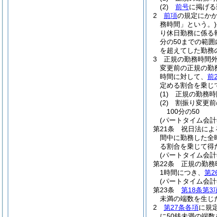
(2)
前号
に掲げる
2
前項
の規定にか
務時間」という。)
り休日勤務に係る
分の50までの範
を超えてした勤務
3
正規の勤務時間
変更前の正規の勤
時間に対して、
前
定める割合を乗じ
(1)
正規の勤務時
(2)
割振り変更前
100分の50
(パートタイム会
第21条
祝日法によ
間中に勤務した全
る割合を乗じて得
(パートタイム会
第22条
正規の勤務
1時間につき、
第2
(パートタイム会
第23条
第18条第3
未満の端数を生じ
2
第27条各項
に規
に50銭未満の端