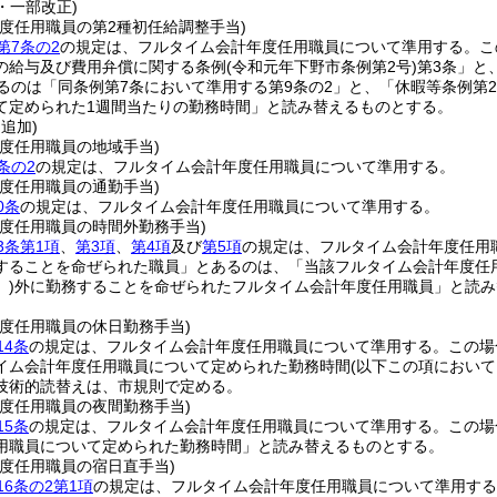
7・一部改正)
度任用職員の第2種初任給調整手当)
第7条の2
の規定は、フルタイム会計年度任用職員について準用する。
こ
の給与及び費用弁償に関する条例
(令和元年下野市条例第2号)
第3条」と
あるのは「同条例第7条において準用する第9条の2」と、「休暇等条例第
て定められた1週間当たりの勤務時間」と読み替えるものとする。
・追加)
度任用職員の地域手当)
条の2
の規定は、フルタイム会計年度任用職員について準用する。
度任用職員の通勤手当)
0条
の規定は、フルタイム会計年度任用職員について準用する。
年度任用職員の時間外勤務手当)
3条第1項
、
第3項
、
第4項
及び
第5項
の規定は、フルタイム会計年度任用
することを命ぜられた職員」とあるのは、「当該フルタイム会計年度任
)
外に勤務することを命ぜられたフルタイム会計年度任用職員」と読み
年度任用職員の休日勤務手当)
14条
の規定は、フルタイム会計年度任用職員について準用する。
この場
イム会計年度任用職員について定められた勤務時間
(以下この項におい
技術的読替えは、市規則で定める。
年度任用職員の夜間勤務手当)
15条
の規定は、フルタイム会計年度任用職員について準用する。
この場
用職員について定められた勤務時間」と読み替えるものとする。
年度任用職員の宿日直手当)
6条の2第1項
の規定は、フルタイム会計年度任用職員について準用する