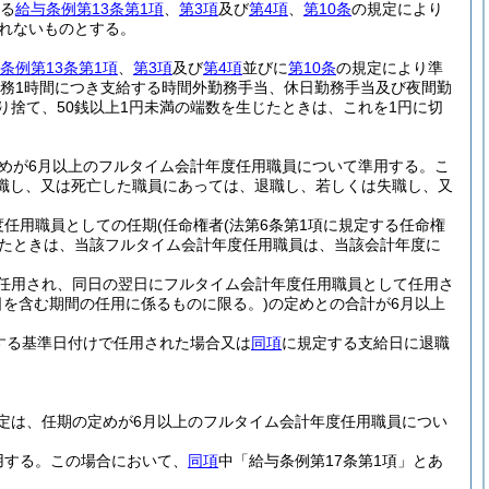
る
給与条例第13条第1項
、
第3項
及び
第4項
、
第10条
の規定により
れないものとする。
条例第13条第1項
、
第3項
及び
第4項
並びに
第10条
の規定により準
務1時間につき支給する時間外勤務手当、休日勤務手当及び夜間勤
り捨て、50銭以上1円未満の端数を生じたときは、これを1円に切
めが6月以上のフルタイム会計年度任用職員について準用する。
こ
失職し、又は死亡した職員にあっては、退職し、若しくは失職し、又
度任用職員としての任期
(任命権者
(法第6条第1項に規定する任命権
ったときは、当該フルタイム会計年度任用職員は、当該会計年度に
任用され、同日の翌日にフルタイム会計年度任用職員として任用さ
日を含む期間の任用に係るものに限る。)
の定めとの合計が6月以上
する基準日付けで任用された場合又は
同項
に規定する支給日に退職
定は、任期の定めが6月以上のフルタイム会計年度任用職員につい
用する。
この場合において、
同項
中「給与条例第17条第1項」とあ