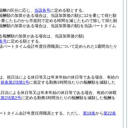
報酬の区分に応じ、
当該各号
に定める額とする。
報酬額の加算がある場合は、当該加算後の額)
に12を乗じて得た額
を乗じたものから市規則で定める時間を減じたもので除して得た額
報酬額の加算がある場合は、当該加算後の額)
を当該パートタイム
る報酬額の加算がある場合は、当該加算後の額)
各号
に定める額とする。
該パートタイム会計年度任用職員について定められた1週間当たり
は、祝日法による休日等又は年末年始の休日等である場合、有給の
、
前条第2項第1号
に規定する勤務1時間当たりの報酬額を減額した
祝日法による休日等又は年末年始の休日等である場合、有給の休暇
第2項第2号
に定める勤務1時間当たりの報酬額を減額した報酬を
ートタイム会計年度任用職員とする。
ただし、
第18条
から
第22条