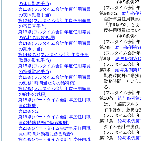
(令5条例2
の休日勤務手当)
(フルタイム会計年
第11条
(フルタイム会計年度任用職員
第6条の2
給与条例
の夜間勤務手当)
会計年度任用職員
第12条
(フルタイム会計年度任用職員
「第9条の2」と
の宿日直手当)
度任用職員につい
第13条
(フルタイム会計年度任用職員
(令8条例4
の給料の端数処理)
(フルタイム会計年
第14条
(フルタイム会計年度任用職員
第7条
給与条例第9
の期末手当)
(フルタイム会計年
第14条の2
(フルタイム会計年度任用
第8条
給与条例第1
職員の勤勉手当)
(フルタイム会計
第15条
(フルタイム会計年度任用職員
第9条
給与条例第1
の特殊勤務手当)
勤務時間外に勤務
第16条
(フルタイム会計年度任用職員
勤務時間」という。
の勤務1時間当たりの給料額)
る。
第17条
(フルタイム会計年度任用職員
(フルタイム会計
の給料の減額)
第10条
給与条例第
第18条
(パートタイム会計年度任用職
は、「当該フルタ
員の報酬)
するほか、必要な
第18条の2
(フルタイム会計
第19条
(パートタイム会計年度任用職
第11条
給与条例第
員の特殊勤務に係る報酬)
タイム会計年度任
第20条
(パートタイム会計年度任用職
(フルタイム会計
員の時間外勤務に係る報酬)
第12条
給与条例第1
第21条
(パートタイム会計年度任用職