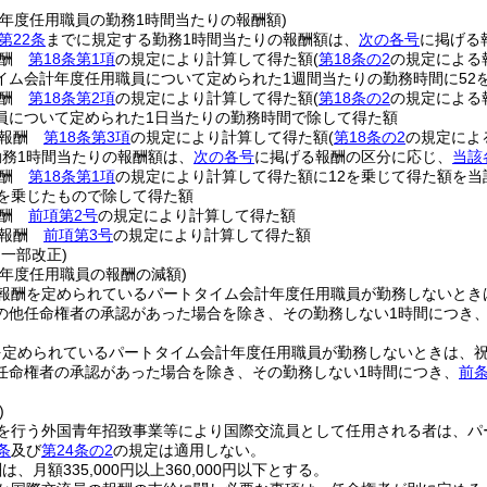
計年度任用職員の勤務1時間当たりの報酬額)
第22条
までに規定する勤務1時間当たりの報酬額は、
次の各号
に掲げる
報酬
第18条第1項
の規定により計算して得た額
(
第18条の2
の規定による
イム会計年度任用職員について定められた1週間当たりの勤務時間に52
報酬
第18条第2項
の規定により計算して得た額
(
第18条の2
の規定による
員について定められた1日当たりの勤務時間で除して得た額
る報酬
第18条第3項
の規定により計算して得た額
(
第18条の2
の規定によ
勤務1時間当たりの報酬額は、
次の各号
に掲げる報酬の区分に応じ、
当該
報酬
第18条第1項
の規定により計算して得た額に12を乗じて得た額を当
2を乗じたもので除して得た額
報酬
前項第2号
の規定により計算して得た額
る報酬
前項第3号
の規定により計算して得た額
・一部改正)
計年度任用職員の報酬の減額)
報酬を定められているパートタイム会計年度任用職員が勤務しないとき
の他任命権者の承認があった場合を除き、その勤務しない1時間につき
を定められているパートタイム会計年度任用職員が勤務しないときは、
任命権者の承認があった場合を除き、その勤務しない1時間につき、
前条
)
を行う外国青年招致事業等により国際交流員として任用される者は、パ
条
及び
第24条の2
の規定は適用しない。
、月額335,000円以上360,000円以下とする。