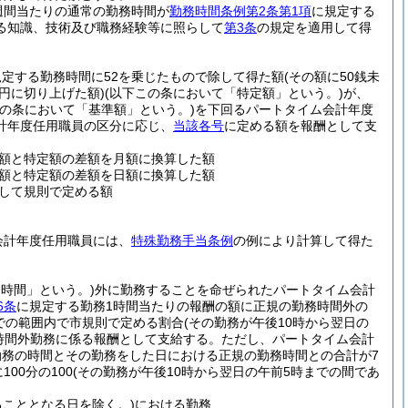
週間当たりの通常の勤務時間が
勤務時間条例第2条第1項
に規定する
る知識、技術及び職務経験等に照らして
第3条
の規定を適用して得
規定する勤務時間に52を乗じたもので除して得た額
(その額に50銭未
円に切り上げた額)
(以下この条において「特定額」という。)
が、
この条において「基準額」という。)
を下回るパートタイム会計年度
計年度任用職員の区分に応じ、
当該各号
に定める額を報酬として支
額と特定額の差額を月額に換算した額
額と特定額の差額を日額に換算した額
して規則で定める額
会計年度任用職員には、
特殊勤務手当条例
の例により計算して得た
務時間」という。)
外に勤務することを命ぜられたパートタイム会計
6条
に規定する勤務1時間当たりの報酬の額に正規の勤務時間外の
0までの範囲内で市規則で定める割合
(その勤務が午後10時から翌日の
時間外勤務に係る報酬として支給する。
ただし、パートタイム会計
務の時間とその勤務をした日における正規の勤務時間との合計が7
00分の100
(その勤務が午後10時から翌日の午前5時までの間であ
こととなる日を除く。)
における勤務