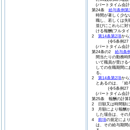
(パートタイム会
第24条
給与条例第
時間が著しく少な
職し、若しくは失
並びにこれらに対
ける報酬
(フルタ
2
第14条第2項
から
(令5条例27
(パートタイム会
第24条の2
給与条例
間当たりの勤務時
いて職員が受ける
しての在職期間に
る。
2
第14条第2項
から
とあるのは、「給
(令5条例27
(パートタイム会
第25条
報酬の計算
2
日額又は時間額
3
月額により報酬
した場合は、その
4
前項
の規定によ
は、その給与期間