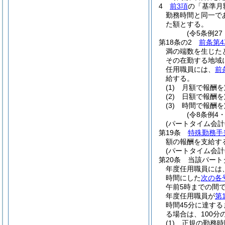
4
前3項
の「基準月
勤務時間と同一で
た額とする。
(令5条例2
第18条の2
前条第4
満の端数を生じた
その在勤する地域
任用職員には、
前
給する。
(1)
月額で報酬を
(2)
日額で報酬を
(3)
時間で報酬を
(令8条例4
(パートタイム会
第19条
特殊勤務手
額の報酬を支給す
(パートタイム会
第20条
当該パート
年度任用職員には
時間にした
次の各
午前5時までの間で
年度任用職員が
第
時間45分に達す
る場合は、100分の
(1)
正規の勤務時