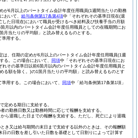
めが6月以上のパートタイム会計年度任用職員
(1週間当たりの勤務
において、
給与条例第17条第4項
中「それぞれその基準日現在
(退
亡した日現在)
において職員が受けるべき給料及び扶養手当の月額
6箇月以内のパートタイム会計年度任用職員としての在職期間にお
1箇月当たりの平均額」と読み替えるものとする。
て準用する。
定は、任期の定めが6月以上のパートタイム会計年度任用職員
(1週
する。
この場合において、
同項
中「それぞれその基準日現在にお
ぞれその基準日以前6箇月以内のパートタイム会計年度任用職員と
める額を除く。)
の1箇月当たりの平均額」と読み替えるものとす
て準用する。
この場合において、
同項
中「給与条例第17条第1項」
則で定める期日に支給する。
の者の勤務日数又は勤務時間に応じて報酬を支給する。
日から退職した日までの報酬を支給する。
ただし、死亡により退職
のとき又は給与期間の末日まで支給する以外のときは、その報酬額
休日の日数を差し引いた日数を基礎として日割りによって計算す