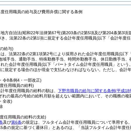
年度任用職員の給与及び費用弁償に関する条例
、地方自治法
(昭和22年法律第67号)
第203条の2第5項及び第204条第3
づき、法第22条の2第1項に規定する会計年度任用職員
(以下「会計年度任
の給与)
は、法第22条の2第1項第2号により採用された会計年度任用職員
(以下
地域手当、通勤手当、特殊勤務手当、時間外勤務手当、休日勤務手当、
された会計年度任用職員
(以下「パートタイム会計年度任用職員」という。
例に規定する場合のほか現金で支払わなければならない。
ただし、会計
7・令8条例4・一部改正)
度任用職員の給料)
会計年度任用職員の給料の額は、
下野市職員の給与に関する条例
(平成1
ぞれの最高の号給の給料月額を超えない範囲内において、その職務の複
・全改)
除
)
年度任用職員の給料の支給)
条
及び
第6条
の規定は、フルタイム会計年度任用職員について準用する
第5条の規定に基づく週休日」とあるのは、「当該フルタイム会計年度