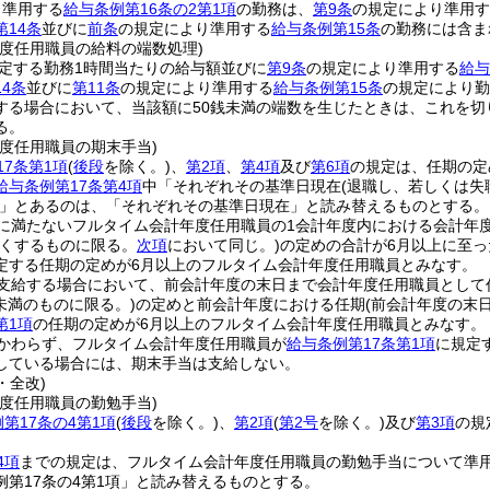
り準用する
給与条例第16条の2第1項
の勤務は、
第9条
の規定により準用す
第14条
並びに
前条
の規定により準用する
給与条例第15条
の勤務には含ま
年度任用職員の給料の端数処理)
定する勤務1時間当たりの給与額並びに
第9条
の規定により準用する
給与
4条
並びに
第11条
の規定により準用する
給与条例第15条
の規定により勤
する場合において、当該額に50銭未満の端数を生じたときは、これを切
る。
度任用職員の期末手当)
17条第1項
(
後段
を除く。)
、
第2項
、
第4項
及び
第6項
の規定は、任期の定
給与条例第17条第4項
中「それぞれその基準日現在
(退職し、若しくは
」とあるのは、「それぞれその基準日現在」と読み替えるものとする。
月に満たないフルタイム会計年度任用職員の1会計年度内における会計年
くするものに限る。
次項
において同じ。)
の定めの合計が6月以上に至
定する任期の定めが6月以上のフルタイム会計年度任用職員とみなす。
を支給する場合において、前会計年度の末日まで会計年度任用職員として
月未満のものに限る。)
の定めと前会計年度における任期
(前会計年度の末
第1項
の任期の定めが6月以上のフルタイム会計年度任用職員とみなす。
かわらず、フルタイム会計年度任用職員が
給与条例第17条第1項
に規定
している場合には、期末手当は支給しない。
・全改)
度任用職員の勤勉手当)
第17条の4第1項
(
後段
を除く。)
、
第2項
(
第2号
を除く。)
及び
第3項
の規
4項
までの規定は、フルタイム会計年度任用職員の勤勉手当について準
例第17条の4第1項」と読み替えるものとする。