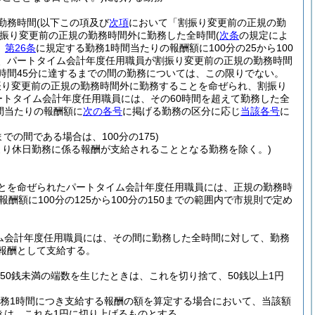
勤務時間
(以下この項及び
次項
において「割振り変更前の正規の勤
振り変更前の正規の勤務時間外に勤務した全時間
(
次条
の規定によ
、
第26条
に規定する勤務1時間当たりの報酬額に100分の25から100
、パートタイム会計年度任用職員が割振り変更前の正規の勤務時間
時間45分に達するまでの間の勤務については、この限りでない。
振り変更前の正規の勤務時間外に勤務することを命ぜられ、割振り
ートタイム会計年度任用職員には、その60時間を超えて勤務した全
間当たりの報酬額に
次の各号
に掲げる勤務の区分に応じ
当該各号
に
での間である場合は、100分の175)
より休日勤務に係る報酬が支給されることとなる勤務を除く。)
とを命ぜられたパートタイム会計年度任用職員には、正規の勤務時
酬額に100分の125から100分の150までの範囲内で市規則で定め
ム会計年度任用職員には、その間に勤務した全時間に対して、勤務
を報酬として支給する。
50銭未満の端数を生じたときは、これを切り捨て、50銭以上1円
務1時間につき支給する報酬の額を算定する場合において、当該額
きは、これを1円に切り上げるものとする。