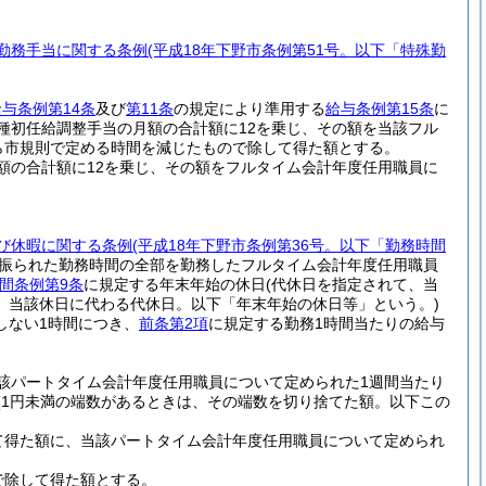
勤務手当に関する条例
(平成18年下野市条例第51号。以下「特殊勤
給与条例第14条
及び
第11条
の規定により準用する
給与条例第15条
に
種初任給調整手当の月額の合計額に12を乗じ、その額を当該フル
ら市規則で定める時間を減じたもので除して得た額とする。
額の合計額に12を乗じ、その額をフルタイム会計年度任用職員に
び休暇に関する条例
(平成18年下野市条例第36号。以下「勤務時間
り振られた勤務時間の全部を勤務したフルタイム会計年度任用職員
間条例第9条
に規定する年末年始の休日
(代休日を指定されて、当
、当該休日に代わる代休日。以下「年末年始の休日等」という。)
しない1時間につき、
前条第2項
に規定する勤務1時間当たりの給与
該パートタイム会計年度任用職員について定められた1週間当たり
(1円未満の端数があるときは、その端数を切り捨てた額。以下この
て得た額に、当該パートタイム会計年度任用職員について定められ
で除して得た額とする。