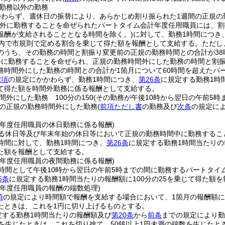
勤務以外の勤務
かわらず、週休日の振替により、あらかじめ割り振られた1週間の正規の
外に勤務することを命ぜられたパートタイム会計年度任用職員には、割
報酬が支給されることとなる時間を除く。)
に対して、勤務1時間につき
囲内で市規則で定める割合を乗じて得た額を報酬として支給する。
ただし
のうち、その勤務の時間と割振り変更前の正規の勤務時間との合計が38
外に勤務することを命ぜられ、正規の勤務時間外にした勤務の時間と割
務時間外にした勤務の時間との合計が1箇月について60時間を超えたパ
2項
の規定にかかわらず、勤務1時間につき、
第26条
に規定する勤務1時
て得た額を時間外勤務に係る報酬として支給する。
間外にした勤務 100分の150
(その勤務が午後10時から翌日の午前5時ま
の正規の勤務時間外にした勤務
(
前項ただし書
の勤務及び
次条
の規定に
計年度任用職員の休日勤務に係る報酬)
る休日等及び年末年始の休日等において正規の勤務時間中に勤務するこ
時間に対して、勤務1時間につき、
第26条
に規定する勤務1時間当たりの報
た額を報酬として支給する。
計年度任用職員の夜間勤務に係る報酬)
時間として午後10時から翌日の午前5時までの間に勤務するパートタイ
6条
に規定する勤務1時間当たりの報酬額に100分の25を乗じて得た額
計年度任用職員の報酬の端数処理)
項
の規定により時間額で報酬を支給する場合において、1箇月の報酬額に
たときは、これを1円に切り上げるものとする。
定する勤務1時間当たりの報酬額及び
第20条
から
前条
までの規定により勤
数を生じたときは、これを切り捨て、50銭以上1円未満の端数を生じたと