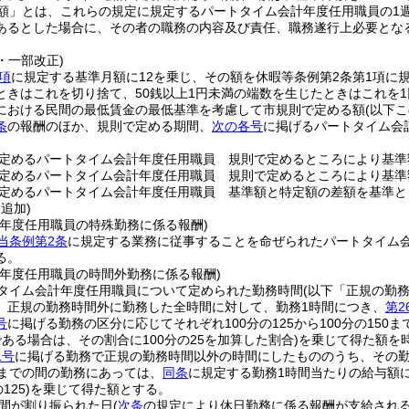
額」とは、これらの規定に規定するパートタイム会計年度任用職員の1
あるとした場合に、その者の職務の内容及び責任、職務遂行上必要とな
7・一部改正)
項
に規定する基準月額に12を乗じ、その額を休暇等条例第2条第1項に
ときはこれを切り捨て、50銭以上1円未満の端数を生じたときはこれを1
における民間の最低賃金の最低基準を考慮して市規則で定める額
(以下
条
の報酬のほか、規則で定める期間、
次の各号
に掲げるパートタイム会
定めるパートタイム会計年度任用職員 規則で定めるところにより基準
定めるパートタイム会計年度任用職員 規則で定めるところにより基準
定めるパートタイム会計年度任用職員 基準額と特定額の差額を基準と
・追加)
計年度任用職員の特殊勤務に係る報酬)
当条例第2条
に規定する業務に従事することを命ぜられたパートタイム
る。
計年度任用職員の時間外勤務に係る報酬)
タイム会計年度任用職員について定められた勤務時間
(以下「正規の勤
、正規の勤務時間外に勤務した全時間に対して、勤務1時間につき、
第2
号
に掲げる勤務の区分に応じてそれぞれ100分の125から100分の15
ある場合は、その割合に100分の25を加算した割合)
を乗じて得た額を
1号
に掲げる勤務で正規の勤務時間以外の時間にしたもののうち、その勤
るまでの間の勤務にあっては、
同条
に規定する勤務1時間当たりの給与額に1
125)
を乗じて得た額とする。
間が割り振られた日
(
次条
の規定により休日勤務に係る報酬が支給される