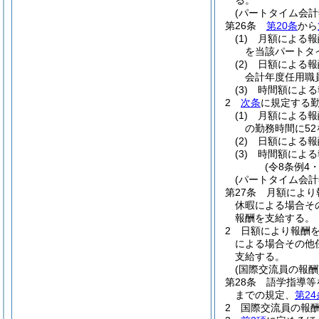
る。
(パートタイム会
第26条
第20条
から
(1)
月額による
を当該パートタ
(2)
日額による
会計年度任用職
(3)
時間額によ
2
次条
に規定する
(1)
月額による
の勤務時間に5
(2)
日額による
(3)
時間額によ
(令8条例4
(パートタイム会
第27条
月額により
休暇による場合そ
報酬を支給する。
2
日額により報酬
による場合その他
支給する。
(国際交流員の報酬
第28条
語学指導等
までの規定、
第24
2
国際交流員の報酬は