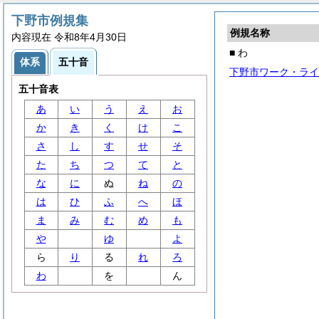
下野市例規集
例規名称
内容現在 令和8年4月30日
■ わ
体系
五十音
下野市ワーク・ライ
五十音表
あ
い
う
え
お
か
き
く
け
こ
さ
し
す
せ
そ
た
ち
つ
て
と
な
に
ぬ
ね
の
は
ひ
ふ
へ
ほ
ま
み
む
め
も
や
ゆ
よ
ら
り
る
れ
ろ
わ
を
ん