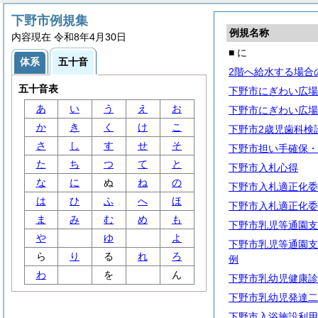
下野市例規集
例規名称
内容現在 令和8年4月30日
■ に
体系
五十音
2階へ給水する場合
五十音表
下野市にぎわい広場
あ
い
う
え
お
下野市にぎわい広場
か
き
く
け
こ
下野市2歳児歯科検
さ
し
す
せ
そ
下野市担い手確保・
た
ち
つ
て
と
下野市入札心得
な
に
ぬ
ね
の
下野市入札適正化委
は
ひ
ふ
へ
ほ
下野市入札適正化委
ま
み
む
め
も
下野市乳児等通園支
や
ゆ
よ
下野市乳児等通園支
ら
り
る
れ
ろ
例
わ
を
ん
下野市乳幼児健康診
下野市乳幼児発達二
下野市入浴施設利用