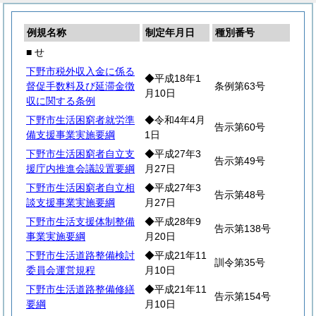
例規名称
制定年月日
種別番号
■ せ
下野市税外収入金に係る
◆平成18年1
督促手数料及び延滞金徴
条例第63号
月10日
収に関する条例
下野市生活困窮者就労準
◆令和4年4月
告示第60号
備支援事業実施要綱
1日
下野市生活困窮者自立支
◆平成27年3
告示第49号
援庁内推進会議設置要綱
月27日
下野市生活困窮者自立相
◆平成27年3
告示第48号
談支援事業実施要綱
月27日
下野市生活支援体制整備
◆平成28年9
告示第138号
事業実施要綱
月20日
下野市生活道路整備検討
◆平成21年11
訓令第35号
委員会運営規程
月10日
下野市生活道路整備修繕
◆平成21年11
告示第154号
要綱
月10日