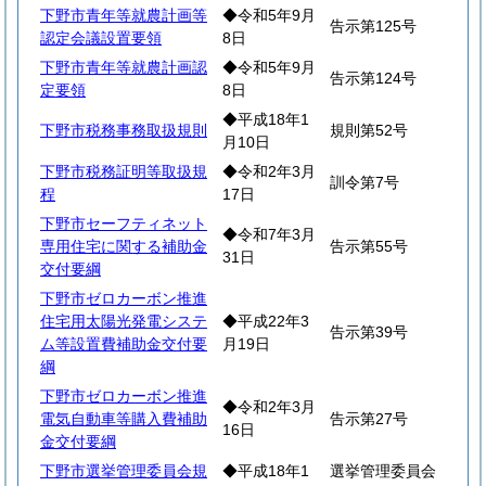
下野市青年等就農計画等
◆令和5年9月
告示第125号
認定会議設置要領
8日
下野市青年等就農計画認
◆令和5年9月
告示第124号
定要領
8日
◆平成18年1
下野市税務事務取扱規則
規則第52号
月10日
下野市税務証明等取扱規
◆令和2年3月
訓令第7号
程
17日
下野市セーフティネット
◆令和7年3月
専用住宅に関する補助金
告示第55号
31日
交付要綱
下野市ゼロカーボン推進
住宅用太陽光発電システ
◆平成22年3
告示第39号
ム等設置費補助金交付要
月19日
綱
下野市ゼロカーボン推進
◆令和2年3月
電気自動車等購入費補助
告示第27号
16日
金交付要綱
下野市選挙管理委員会規
◆平成18年1
選挙管理委員会