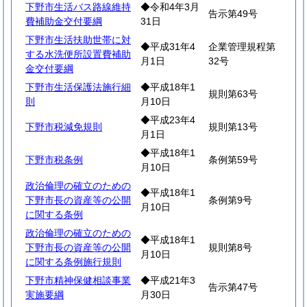
下野市生活バス路線維持
◆令和4年3月
告示第49号
費補助金交付要綱
31日
下野市生活扶助世帯に対
◆平成31年4
企業管理規程第
する水洗便所設置費補助
月1日
32号
金交付要綱
下野市生活保護法施行細
◆平成18年1
規則第63号
則
月10日
◆平成23年4
下野市税減免規則
規則第13号
月1日
◆平成18年1
下野市税条例
条例第59号
月10日
政治倫理の確立のための
◆平成18年1
下野市長の資産等の公開
条例第9号
月10日
に関する条例
政治倫理の確立のための
◆平成18年1
下野市長の資産等の公開
規則第8号
月10日
に関する条例施行規則
下野市精神保健相談事業
◆平成21年3
告示第47号
実施要綱
月30日