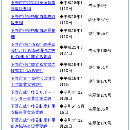
下野市市税等口座振替事
◆平成18年1
告示第6号
務取扱要綱
月10日
下野市税等徴収員事務取
◆平成18年1
訓令第37号
扱要綱
月10日
下野市税等徴収員設置規
◆平成18年1
規則第55号
則
月10日
下野市税に係る行政手続
◆平成21年8
等における情報通信の技
告示第139号
月27日
術の利用に関する要綱
下野市税に関する文書の
◆平成18年1
規則第51号
様式を定める規則
月10日
下野市青年期生活習慣病
◆平成18年4
規則第170号
予防事業実施規則
月1日
下野市成年後見サポート
◆令和4年12
告示第175号
センター事業実施要綱
月28日
下野市成年後見制度利用
◆令和5年3月
告示第35号
支援事業実施要綱
16日
下野市成年後見制度利用
◆令和4年12
告示第176号
促進協議会設置要綱
月28日