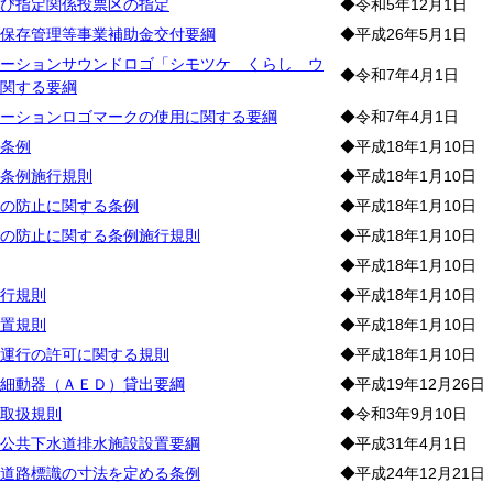
び指定関係投票区の指定
◆令和5年12月1日
保存管理等事業補助金交付要綱
◆平成26年5月1日
ーションサウンドロゴ「シモツケ くらし ウ
◆令和7年4月1日
関する要綱
ーションロゴマークの使用に関する要綱
◆令和7年4月1日
条例
◆平成18年1月10日
条例施行規則
◆平成18年1月10日
の防止に関する条例
◆平成18年1月10日
の防止に関する条例施行規則
◆平成18年1月10日
◆平成18年1月10日
行規則
◆平成18年1月10日
置規則
◆平成18年1月10日
運行の許可に関する規則
◆平成18年1月10日
細動器（ＡＥＤ）貸出要綱
◆平成19年12月26日
取扱規則
◆令和3年9月10日
公共下水道排水施設設置要綱
◆平成31年4月1日
道路標識の寸法を定める条例
◆平成24年12月21日