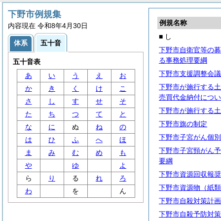
下野市例規集
例規名称
内容現在 令和8年4月30日
■ し
体系
五十音
下野市自衛官等の募
る事務処理要綱
五十音表
下野市支援調整会議
あ
い
う
え
お
下野市が施行する土
か
き
く
け
こ
売買代金納付につい
さ
し
す
せ
そ
下野市が施行する土
た
ち
つ
て
と
下野市旗の制定
な
に
ぬ
ね
の
下野市子宮がん個別
は
ひ
ふ
へ
ほ
下野市子宮頸がん予
ま
み
む
め
も
要綱
や
ゆ
よ
下野市資源回収報奨
ら
り
る
れ
ろ
下野市資源物（紙類
わ
を
ん
下野市自殺対策計画
下野市自殺予防対策