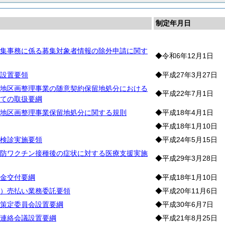
制定年月日
集事務に係る募集対象者情報の除外申請に関す
◆令和6年12月1日
設置要領
◆平成27年3月27日
地区画整理事業の随意契約保留地処分における
◆平成22年7月1日
ての取扱要綱
地区画整理事業保留地処分に関する規則
◆平成18年4月1日
◆平成18年1月10日
検診実施要領
◆平成24年5月15日
防ワクチン接種後の症状に対する医療支援実施
◆平成29年3月28日
金交付要綱
◆平成18年1月10日
）売払い業務委託要領
◆平成20年11月6日
策定委員会設置要綱
◆平成30年6月7日
連絡会議設置要綱
◆平成21年8月25日