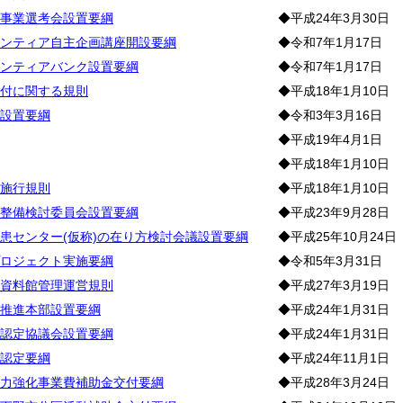
事業選考会設置要綱
◆平成24年3月30日
ンティア自主企画講座開設要綱
◆令和7年1月17日
ンティアバンク設置要綱
◆令和7年1月17日
付に関する規則
◆平成18年1月10日
設置要綱
◆令和3年3月16日
◆平成19年4月1日
◆平成18年1月10日
施行規則
◆平成18年1月10日
整備検討委員会設置要綱
◆平成23年9月28日
患センター(仮称)の在り方検討会議設置要綱
◆平成25年10月24日
ロジェクト実施要綱
◆令和5年3月31日
資料館管理運営規則
◆平成27年3月19日
推進本部設置要綱
◆平成24年1月31日
認定協議会設置要綱
◆平成24年1月31日
認定要綱
◆平成24年11月1日
力強化事業費補助金交付要綱
◆平成28年3月24日