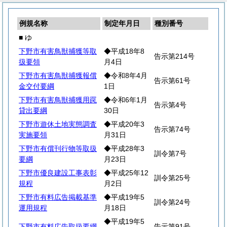
例規名称
制定年月日
種別番号
■ ゆ
下野市有害鳥獣捕獲等取
◆平成18年8
告示第214号
扱要領
月4日
下野市有害鳥獣捕獲報償
◆令和8年4月
告示第61号
金交付要綱
1日
下野市有害鳥獣捕獲用罠
◆令和6年1月
告示第4号
貸出要綱
30日
下野市遊休土地実態調査
◆平成20年3
告示第74号
実施要領
月31日
下野市有償刊行物等取扱
◆平成28年3
訓令第7号
要綱
月23日
下野市優良建設工事表彰
◆平成25年12
訓令第25号
規程
月2日
下野市有料広告掲載基準
◆平成19年5
訓令第24号
運用規程
月18日
◆平成19年5
下野市有料広告取扱要綱
告示第91号