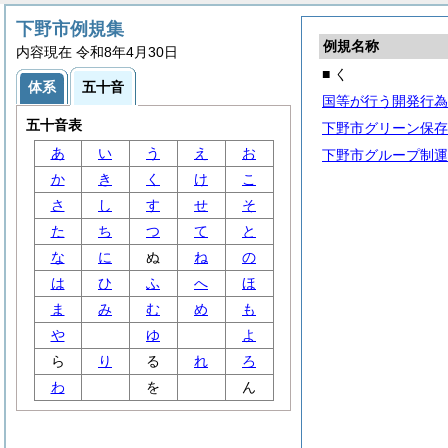
下野市例規集
例規名称
内容現在 令和8年4月30日
■ く
体系
五十音
国等が行う開発行為
五十音表
下野市グリーン保存
あ
い
う
え
お
下野市グループ制運
か
き
く
け
こ
さ
し
す
せ
そ
た
ち
つ
て
と
な
に
ぬ
ね
の
は
ひ
ふ
へ
ほ
ま
み
む
め
も
や
ゆ
よ
ら
り
る
れ
ろ
わ
を
ん