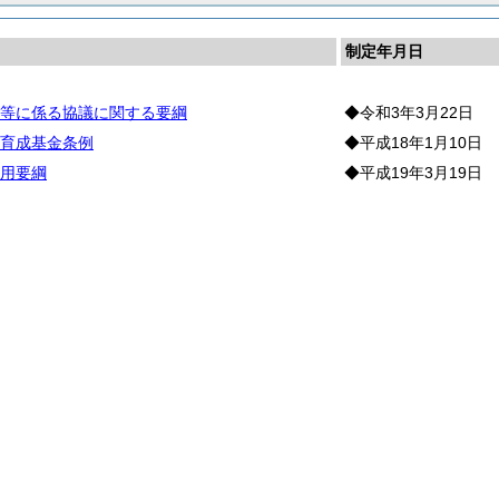
制定年月日
等に係る協議に関する要綱
◆令和3年3月22日
育成基金条例
◆平成18年1月10日
用要綱
◆平成19年3月19日