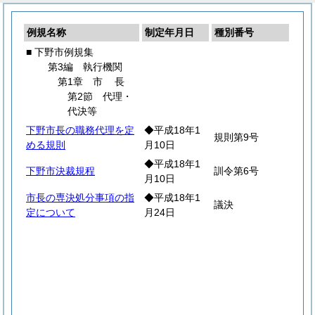
例規名称
制定年月日
種別番号
■ 下野市例規集
第3編 執行機関
第1章
市
長
第2節 代理・
代決等
下野市長の職務代理を定
◆平成18年1
規則第9号
める規則
月10日
◆平成18年1
下野市決裁規程
訓令第6号
月10日
市長の専決処分事項の指
◆平成18年1
議決
定について
月24日