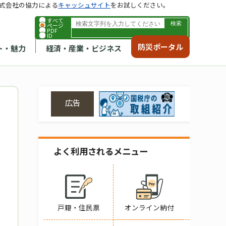
式会社の協力による
キャッシュサイト
をお試しください。
すべて
ページ
PDF
ID
防災ポータル
ト・魅力
経済・産業・ビジネス
広告
よく利用されるメニュー
戸籍・住民票
オンライン納付