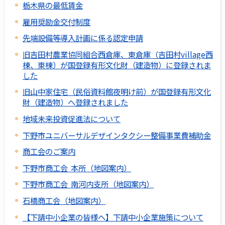
栃木県の最低賃金
雇用奨励金交付制度
先端設備等導入計画に係る認定申請
旧吉田村農業協同組合西倉庫、東倉庫（吉田村village西
棟、東棟）が国登録有形文化財（建造物）に登録されま
した
旧山中家住宅（民俗資料館夜明け前）が国登録有形文化
財（建造物）へ登録されました
地域未来投資促進法について
下野市ユニバーサルデザインタクシー整備事業費補助金
商工会のご案内
下野市商工会 本所（地図案内）
下野市商工会 南河内支所（地図案内）
石橋商工会（地図案内）
【下請中小企業の皆様へ】下請中小企業施策について