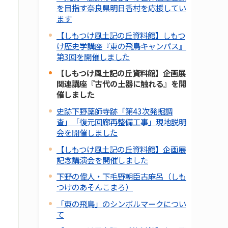
を目指す奈良県明日香村を応援してい
ます
【しもつけ風土記の丘資料館】しもつ
け歴史学講座『東の飛鳥キャンパス』
第3回を開催しました
【しもつけ風土記の丘資料館】企画展
関連講座『古代の土器に触れる』を開
催しました
史跡下野薬師寺跡「第43次発掘調
査」「復元回廊再整備工事」現地説明
会を開催しました
【しもつけ風土記の丘資料館】企画展
記念講演会を開催しました
下野の偉人・下毛野朝臣古麻呂（しも
つけのあそんこまろ）
「東の飛鳥」のシンボルマークについ
て