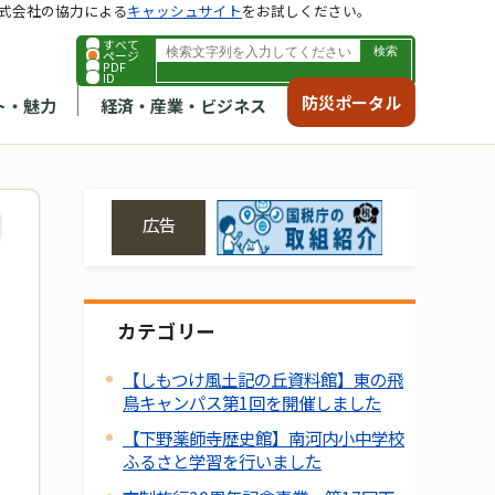
式会社の協力による
キャッシュサイト
をお試しください。
すべて
ページ
PDF
ID
防災ポータル
ト・魅力
経済・産業・ビジネス
広告
カテゴリー
【しもつけ風土記の丘資料館】東の飛
鳥キャンパス第1回を開催しました
【下野薬師寺歴史館】南河内小中学校
ふるさと学習を行いました