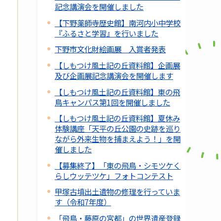
記念講演会を開催しました
【下野薬師寺歴史館】南河内小中学校
『ふるさと学習』を行いました
下野市文化財絵画展 入賞者発表
【しもつけ風土記の丘資料館】企画展
及び企画展記念講演会を開催します
【しもつけ風土記の丘資料館】東の飛
鳥キャンパス第1回を開催しました
【しもつけ風土記の丘資料館】夏休み
体験講座「天平の丘公園の史跡を巡り
ながら外来生物を捕まえよう！」を開
催しました
【募集終了】「東の飛鳥・シモツケく
らしウッテツケ」フォトコンテスト
甲塚古墳出土遺物の修理を行っていま
す（令和7年度）
「飛鳥・藤原の宮都」の世界遺産登録