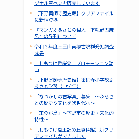
ジナル筆ペンを販売しています
【下野薬師寺歴史館】クリアファイル
に新柄登場
『マンガふるさとの偉人 下毛野古麻
呂』の発刊について
令和３年度三王山南塚古墳群発掘調査
成果
「しもつけ燈桜会」プロモーション動
画
【下野薬師寺歴史館】薬師寺小学校ふ
るさと学習（中学年）
「なつかしの古写真」募集 ～ふるさ
との歴史や文化を次世代へ～
「東の飛鳥」～下野市の歴史・文化的
特性～
【しもつけ風土記の丘資料館】新クリ
アファイルができました