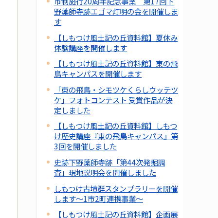
市制施行20周年記念事業 第17回下
野薬師寺跡エゴマ灯明の会を開催しま
す
【しもつけ風土記の丘資料館】夏休み
体験講座を開催します
【しもつけ風土記の丘資料館】東の飛
鳥キャンパスを開催します
「東の飛鳥・シモツケくらしウッテツ
ケ」フォトコンテスト 受賞作品が決
定しました
【しもつけ風土記の丘資料館】しもつ
け歴史講座『東の飛鳥キャンパス』第
3回を開催しました
史跡下野薬師寺跡「第44次発掘調
査」現地説明会を開催しました
しもつけ古墳群スタンプラリーを開催
します～1市2町連携事業～
【しもつけ風土記の丘資料館】企画展