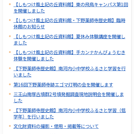
【しもつけ風土記の丘資料館】東の飛鳥キャンパス第1回
を開催しました
【しもつけ風土記の丘資料館・下野薬師寺歴史館】臨時
休館のお知らせ
【しもつけ風土記の丘資料館】夏休み体験講座を開催し
ました
【しもつけ風土記の丘資料館】手カンナかんぴょうむき
体験を開催しました
【下野薬師寺歴史館】南河内小中学校ふるさと学習を行
いました
第16回下野薬師寺跡エゴマ灯明の会を開催します
三王山南塚古墳群2号墳発掘調査現地説明会を開催しま
した
【下野薬師寺歴史館】南河内小中学校ふるさと学習（低
学年）を行いました
文化財資料の撮影・借用・掲載等について