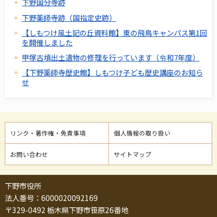
下野国分寺跡
下野薬師寺跡（国指定史跡）
【しもつけ風土記の丘資料館】東の飛鳥キャンパス第1回
を開催しました
甲塚古墳出土遺物の修理を行っています（令和7年度）
【下野薬師寺歴史館】しもつけ子ども歴史講座のお知ら
せ
リンク・著作権・免責事項
個人情報の取り扱い
お問い合わせ
サイトマップ
下野市役所
法人番号：6000020092169
〒329-0492 栃木県下野市笹原26番地