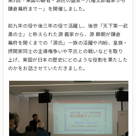
第3回「東国の覇者・源氏の盛衰－八幡太郎義家から
鎌倉幕府まで－」を開催しました。
前九年の役や後三年の役で活躍し、後世「天下第一武
勇の士」と称えられた源 義家から、源 頼朝が鎌倉
幕府を開くまでの「源氏」一族の活躍や内紛、皇族・
摂関家同士の主導権争いや平氏との戦いなどを取り
上げ、東国が日本の歴史にどのような役割を果たした
のかをお話させていただきました。