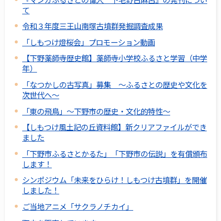
て
令和３年度三王山南塚古墳群発掘調査成果
「しもつけ燈桜会」プロモーション動画
【下野薬師寺歴史館】薬師寺小学校ふるさと学習（中学
年）
「なつかしの古写真」募集 ～ふるさとの歴史や文化を
次世代へ～
「東の飛鳥」～下野市の歴史・文化的特性～
【しもつけ風土記の丘資料館】新クリアファイルができ
ました
「下野市ふるさとかるた」「下野市の伝説」を有償頒布
します！
シンポジウム「未来をひらけ！しもつけ古墳群」を開催
しました！
ご当地アニメ「サクラノチカイ」