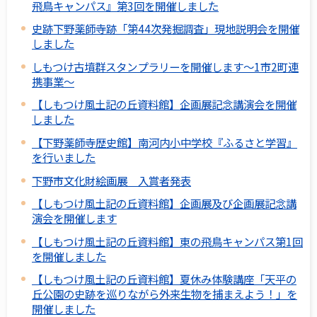
飛鳥キャンパス』第3回を開催しました
史跡下野薬師寺跡「第44次発掘調査」現地説明会を開催
しました
しもつけ古墳群スタンプラリーを開催します～1市2町連
携事業～
【しもつけ風土記の丘資料館】企画展記念講演会を開催
しました
【下野薬師寺歴史館】南河内小中学校『ふるさと学習』
を行いました
下野市文化財絵画展 入賞者発表
【しもつけ風土記の丘資料館】企画展及び企画展記念講
演会を開催します
【しもつけ風土記の丘資料館】東の飛鳥キャンパス第1回
を開催しました
【しもつけ風土記の丘資料館】夏休み体験講座「天平の
丘公園の史跡を巡りながら外来生物を捕まえよう！」を
開催しました