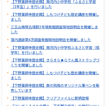
【下野薬師寺歴史館】南河内小中学校『ふるさと学習
（3年生）』を行いました
【下野薬師寺歴史館】しもつけ子ども歴史講座を開催し
ました
三王山南塚古墳群3号墳発掘調査現地説明会を開催しま
した
落内遺跡第4次調査発掘現地説明会を開催しました
【下野薬師寺歴史館】南河内小中学校ふるさと学習（低
学年）を行いました
【下野薬師寺歴史館】きらきら★らでん風ストラップづ
くりを開催しました
【下野薬師寺歴史館】しもつけ子ども歴史講座を開催し
ました
【下野薬師寺歴史館】東の飛鳥のオリジナル筆ペンを販
売しています
【下野薬師寺歴史館】クリアファイルに新柄登場
『マンガふるさとの偉人 下毛野古麻呂』の発刊につい