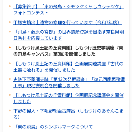
【募集終了】「東の飛鳥・シモツケくらしウッテツケ」
フォトコンテスト
甲塚古墳出土遺物の修理を行っています（令和7年度）
「飛鳥・藤原の宮都」の世界遺産登録を目指す奈良県明
日香村を応援しています
【しもつけ風土記の丘資料館】しもつけ歴史学講座『東
の飛鳥キャンパス』第3回を開催しました
【しもつけ風土記の丘資料館】企画展関連講座『古代の
土器に触れる』を開催しました
史跡下野薬師寺跡「第43次発掘調査」「復元回廊再整備
工事」現地説明会を開催しました
【しもつけ風土記の丘資料館】企画展記念講演会を開催
しました
下野の偉人・下毛野朝臣古麻呂（しもつけのあそんこま
ろ）
「東の飛鳥」のシンボルマークについて