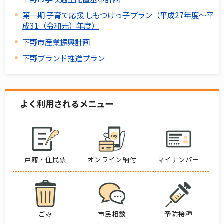
第一期 子育て応援 しもつけっ子プラン（平成27年度～平
成31（令和元）年度）
下野市産業振興計画
下野ブランド推進プラン
よく利用されるメニュー
戸籍・住民票
オンライン納付
マイナンバー
ごみ
市民相談
予防接種