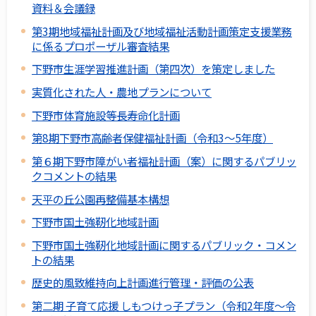
資料＆会議録
第3期地域福祉計画及び地域福祉活動計画策定支援業務
に係るプロポーザル審査結果
下野市生涯学習推進計画（第四次）を策定しました
実質化された人・農地プランについて
下野市体育施設等長寿命化計画
第8期下野市高齢者保健福祉計画（令和3～5年度）
第６期下野市障がい者福祉計画（案）に関するパブリッ
クコメントの結果
天平の丘公園再整備基本構想
下野市国土強靭化地域計画
下野市国土強靭化地域計画に関するパブリック・コメン
トの結果
歴史的風致維持向上計画進行管理・評価の公表
第二期 子育て応援 しもつけっ子プラン（令和2年度～令