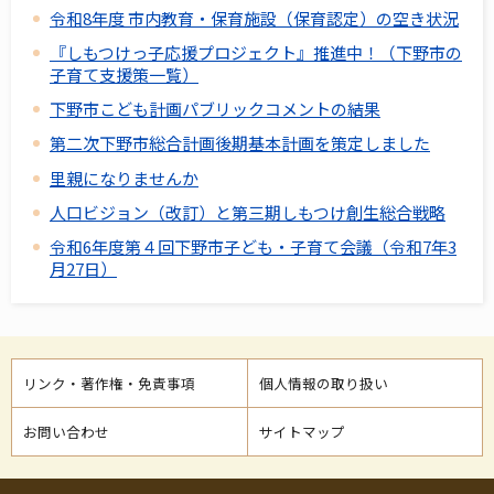
令和8年度 市内教育・保育施設（保育認定）の空き状況
『しもつけっ子応援プロジェクト』推進中！（下野市の
子育て支援策一覧）
下野市こども計画パブリックコメントの結果
第二次下野市総合計画後期基本計画を策定しました
里親になりませんか
人口ビジョン（改訂）と第三期しもつけ創生総合戦略
令和6年度第４回下野市子ども・子育て会議（令和7年3
月27日）
リンク・著作権・免責事項
個人情報の取り扱い
お問い合わせ
サイトマップ