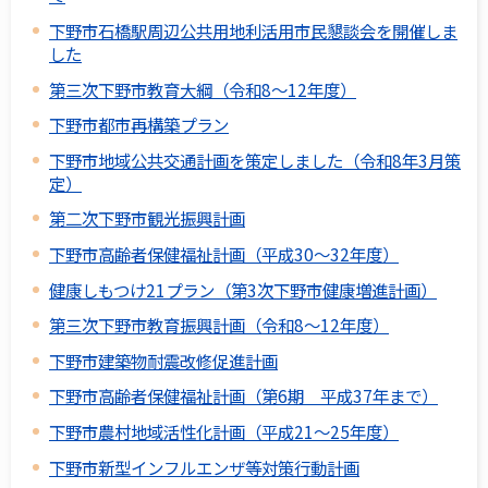
下野市石橋駅周辺公共用地利活用市民懇談会を開催しま
した
第三次下野市教育大綱（令和8～12年度）
下野市都市再構築プラン
下野市地域公共交通計画を策定しました（令和8年3月策
定）
第二次下野市観光振興計画
下野市高齢者保健福祉計画（平成30～32年度）
健康しもつけ21プラン（第3次下野市健康増進計画）
第三次下野市教育振興計画（令和8～12年度）
下野市建築物耐震改修促進計画
下野市高齢者保健福祉計画（第6期 平成37年まで）
下野市農村地域活性化計画（平成21～25年度）
下野市新型インフルエンザ等対策行動計画