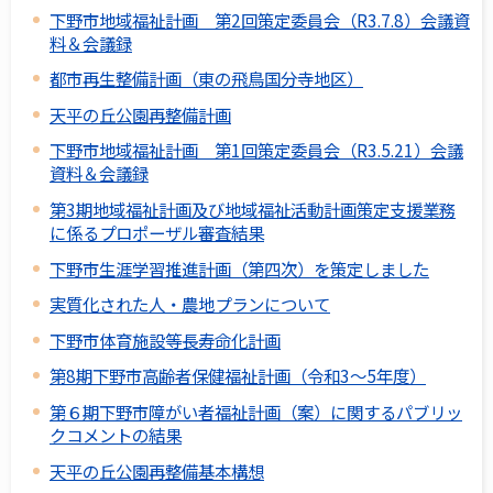
下野市地域福祉計画 第2回策定委員会（R3.7.8）会議資
料＆会議録
都市再生整備計画（東の飛鳥国分寺地区）
天平の丘公園再整備計画
下野市地域福祉計画 第1回策定委員会（R3.5.21）会議
資料＆会議録
第3期地域福祉計画及び地域福祉活動計画策定支援業務
に係るプロポーザル審査結果
下野市生涯学習推進計画（第四次）を策定しました
実質化された人・農地プランについて
下野市体育施設等長寿命化計画
第8期下野市高齢者保健福祉計画（令和3～5年度）
第６期下野市障がい者福祉計画（案）に関するパブリッ
クコメントの結果
天平の丘公園再整備基本構想