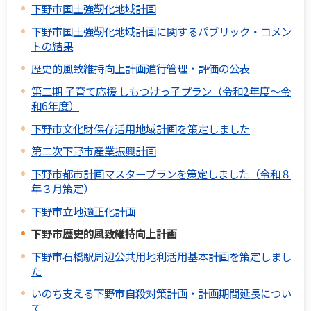
下野市国土強靭化地域計画
下野市国土強靭化地域計画に関するパブリック・コメン
トの結果
歴史的風致維持向上計画進行管理・評価の公表
第二期 子育て応援 しもつけっ子プラン（令和2年度～令
和6年度）
下野市文化財保存活用地域計画を策定しました
第二次下野市産業振興計画
下野市都市計画マスタープランを策定しました（令和８
年３月策定）
下野市立地適正化計画
下野市歴史的風致維持向上計画
下野市石橋駅周辺公共用地利活用基本計画を策定しまし
た
いのち支える下野市自殺対策計画・計画期間延長につい
て