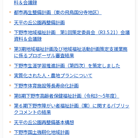
料＆会議録
都市再生整備計画（東の飛鳥国分寺地区）
天平の丘公園再整備計画
下野市地域福祉計画 第1回策定委員会（R3.5.21）会議
資料＆会議録
第3期地域福祉計画及び地域福祉活動計画策定支援業務
に係るプロポーザル審査結果
下野市生涯学習推進計画（第四次）を策定しました
実質化された人・農地プランについて
下野市体育施設等長寿命化計画
第8期下野市高齢者保健福祉計画（令和3～5年度）
第６期下野市障がい者福祉計画（案）に関するパブリッ
クコメントの結果
天平の丘公園再整備基本構想
下野市国土強靭化地域計画