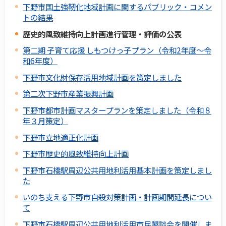
下野市国土強靭化地域計画に関するパブリック・コメン
トの結果
歴史的風致維持向上計画進行管理・評価の公表
第二期 子育て応援 しもつけっ子プラン（令和2年度～令
和6年度）
下野市文化財保存活用地域計画を策定しました
第二次下野市産業振興計画
下野市都市計画マスタープランを策定しました（令和８
年３月策定）
下野市立地適正化計画
下野市歴史的風致維持向上計画
下野市石橋駅周辺公共用地利活用基本計画を策定しまし
た
いのち支える下野市自殺対策計画・計画期間延長につい
て
下野市石橋駅周辺公共用地利活用市民懇談会を開催しま