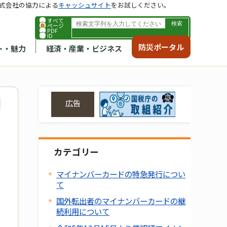
式会社の協力による
キャッシュサイト
をお試しください。
すべて
ページ
PDF
ID
防災ポータル
ト・魅力
経済・産業・ビジネス
広告
カテゴリー
マイナンバーカードの特急発行につい
て
国外転出者のマイナンバーカードの継
続利用について