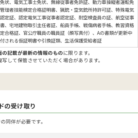
免状、電気工事士免状、無線従事者免許証、動力車操縦者運転免
管理者技能検定合格証明書、猟銃・空気銃所持許可証、特殊電気
認定証、認定電気工事従事者認定証、耐空検査員の証、航空従事
書、宅地建物取引主任者証、船員手帳、戦傷病者手帳、教習資格
定合格証、官公庁職員の職員証（顔写真付）、Aの書類が更新中
付される仮証明書や引換証類、生活保護受給者証
面の記載が最新の情報のもの
に限ります。
複写して保管させていただく場合があります。
ドの受け取り
者の同伴が必要です。