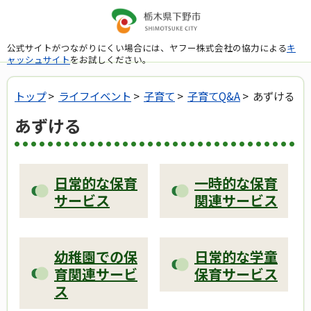
公式サイトがつながりにくい場合には、ヤフー株式会社の協力による
キ
ャッシュサイト
をお試しください。
トップ
>
ライフイベント
>
子育て
>
子育てQ&A
> あずける
あずける
日常的な保育
一時的な保育
サービス
関連サービス
幼稚園での保
日常的な学童
育関連サービ
保育サービス
ス