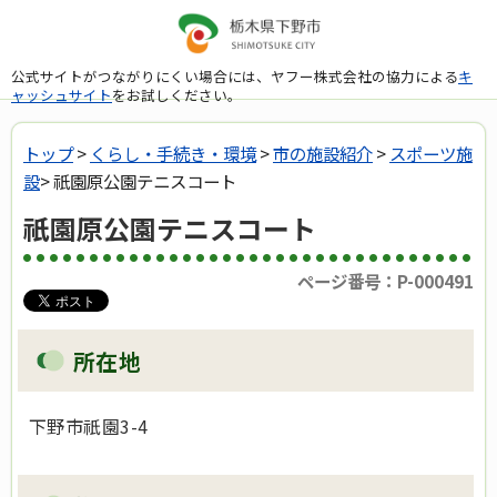
公式サイトがつながりにくい場合には、ヤフー株式会社の協力による
キ
ャッシュサイト
をお試しください。
トップ
>
くらし・手続き・環境
>
市の施設紹介
>
スポーツ施
設
> 祇園原公園テニスコート
祇園原公園テニスコート
ページ番号：P-000491
所在地
下野市祇園3-4