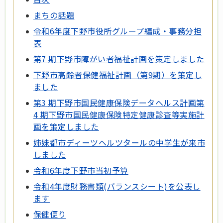
まちの話題
令和6年度下野市役所グループ編成・事務分担
表
第7 期下野市障がい者福祉計画を策定しました
下野市高齢者保健福祉計画（第9期）を策定し
ました
第3 期下野市国民健康保険データヘルス計画第
4 期下野市国民健康保険特定健康診査等実施計
画を策定しました
姉妹都市ディーツヘルツタールの中学生が来市
しました
令和6年度下野市当初予算
令和4年度財務書類(バランスシート)を公表し
ます
保健便り