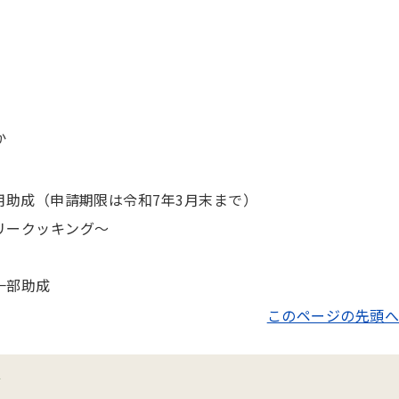
か
用助成（申請期限は令和7年3月末まで）
リークッキング～
一部助成
このページの先頭へ
ン