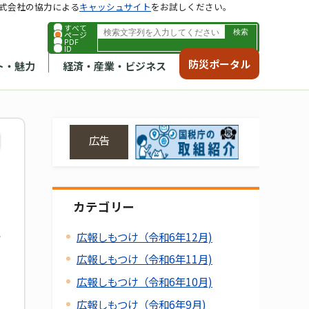
式会社の協力による
キャッシュサイト
をお試しください。
すべて
ページ
PDF
ID
防災ポータル
ト・魅力
経済・産業・ビジネス
広告
カテゴリー
広報しもつけ（令和6年12月)
広報しもつけ（令和6年11月)
広報しもつけ（令和6年10月)
広報しもつけ（令和6年9月)