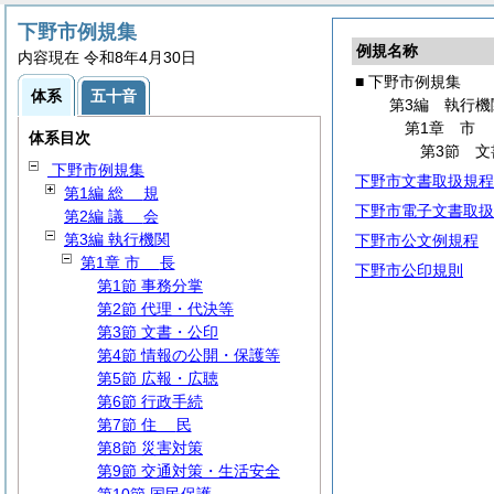
下野市例規集
例規名称
内容現在 令和8年4月30日
■ 下野市例規集
体系
五十音
第3編 執行機
第1章
体系目次
第3節 文
下野市例規集
下野市文書取扱規程
第1編
総
規
下野市電子文書取扱
第2編
議
会
第3編 執行機関
下野市公文例規程
第1章
市
長
下野市公印規則
第1節 事務分掌
第2節 代理・代決等
第3節 文書・公印
第4節 情報の公開・保護等
第5節 広報・広聴
第6節 行政手続
第7節
住
民
第8節 災害対策
第9節 交通対策・生活安全