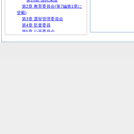
第10節 国民保護
第2章 教育委員会(第7編第1章に
登載)
第3章 選挙管理委員会
第4章 監査委員
第5章 公平委員会
第6章 農業委員会(第9編第1章に
登載)
第7章 固定資産評価審査委員会
第8章 附属機関等
第4編
人
事
第5編
給
与
第6編
財
務
第7編
教
育
第8編
厚
生
第9編 産業経済
第10編
建
設
第11編 公営企業
第12編
消
防
第13編 その他