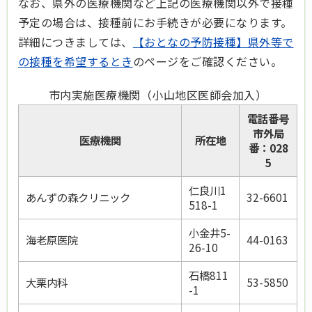
なお、県外の医療機関など上記の医療機関以外で接種
予定の場合は、接種前にお手続きが必要になります。
詳細につきましては、
【おとなの予防接種】県外等で
の接種を希望するとき
のページをご確認ください。
市内実施医療機関（小山地区医師会加入）
電話番号
市外局
医療機関
所在地
番：028
5
仁良川1
あんずの森クリニック
32-6601
518-1
小金井5-
海老原医院
44-0163
26-10
石橋811
大栗内科
53-5850
-1