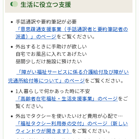
生活に役立つ支援
手話通訳や要約筆記が必要
「意思疎通支援事業（手話通訳者と要約筆記者の
派遣）」のページ
をご覧ください。
外出するときに手助けが欲しい
自宅でお風呂に入れてあげたい
昼間少しだけ施設に預けたい
「障がい福祉サービスに係る介護給付及び障がい
児通所給付等について」のページ
をご覧ください。
1人暮らしで何かあった時に不安
「高齢者在宅福祉・生活支援事業」のページ
をご
覧ください。
外出でタクシーを使いたいけど費用が心配で…
「福祉タクシー利用券の交付」のページ（新しい
ウィンドウが開きます）
をご覧ください。