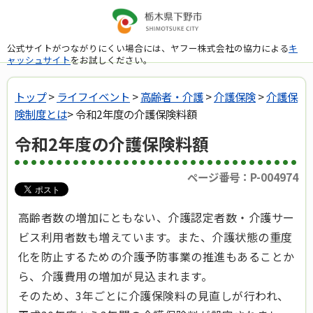
公式サイトがつながりにくい場合には、ヤフー株式会社の協力による
キ
ャッシュサイト
をお試しください。
トップ
>
ライフイベント
>
高齢者・介護
>
介護保険
>
介護保
険制度とは
> 令和2年度の介護保険料額
令和2年度の介護保険料額
ページ番号：P-004974
高齢者数の増加にともない、介護認定者数・介護サー
ビス利用者数も増えています。また、介護状態の重度
化を防止するための介護予防事業の推進もあることか
ら、介護費用の増加が見込まれます。
そのため、3年ごとに介護保険料の見直しが行われ、