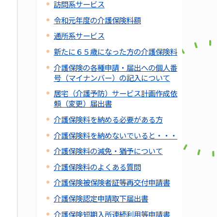
訪問系サービス
令和元年度の介護保険料額
通所系サービス
新たに６５歳になった方の介護保険料
介護保険の各種申請・届出への個人番
号（マイナンバー）の記入について
居宅（介護予防）サービス計画作成依
頼（変更）届出書
介護保険料を納める必要がある方
介護保険料を納めないでいると・・・
介護保険料の減免・猶予について
介護保険料のよくある質問
介護保険被保険者証等再交付申請書
介護保険認定申請取下届出書
介護保険短期入所連続利用等申請書