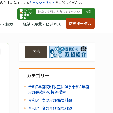
式会社の協力による
キャッシュサイト
をお試しください。
すべて
ページ
PDF
ID
防災ポータル
ト・魅力
経済・産業・ビジネス
広告
カテゴリー
令和7年度税制改正に伴う令和8年度
介護保険料の特例措置
令和8年度の介護保険料額
令和7年度の介護保険料額