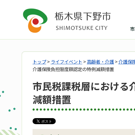
市
トップ
>
ライフイベント
>
高齢者・介護
>
介護保
介護保険負担限度額認定の特例減額措置
市民税課税層における
減額措置