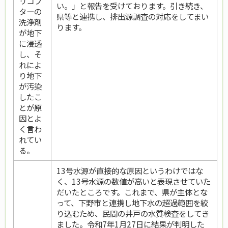
リコプ
い。」と報告を受けております。引き続き、
ターの
県等と連携し、排出源調査の対応をしてまい
洗浄剤
ります。
が地下
に浸透
し、そ
れによ
り地下
が汚染
したこ
とが原
因とよ
く言わ
れてい
る。
13号水源が直接的な原因というわけではな
く、13号水源の数値が高いと表現させていた
だいたところです。これまで、県が主体とな
って、下野市と連携し地下水の超過範囲を絞
り込むため、民間の井戸の水質検査をしてき
ました。令和7年1月27日に結果が判明した