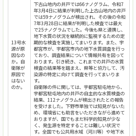
下古山地内の井戸では66ナノグラム、令和7
年3月4日に結果が判明した上古山地内の井戸
では59ナノグラムが検出され、その後の令和
7年3月28日に結果が判明した検査では最大
で25ナノグラムでした。今後も県と連携し、
地下水質の状況を継続的に監視するための定
13号水
期的な検査を実施してまいります。また、宇
源が原
都宮市が、宇都宮市内の地下水質調査を行っ
因なの
ており、調査結果について情報共有を図って
か。自
おります。引き続き、これまでの井戸の水質
衛隊が
検査の結果等を踏まえ、県等と協力して、汚
原因で
染源の特定に向けて調査を行ってまいりま
はない
す。
のか。
自衛隊の件に関しては、宇都宮駐屯地から、
宇都宮駐屯地内の井戸の自主的な水質検査の
結果、112ナノグラムが検出されたとの報告
を受けました。下野市単独では知見がないた
め、環境省にも助言をいただきながら進めて
おりますが、国でもまだ科学的知見が少な
く、発生源を特定することは難しい状況で
す。全国でも公共用水域（河川等）や地下水