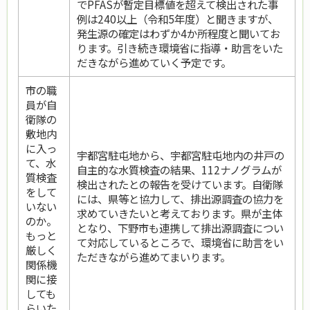
でPFASが暫定目標値を超えて検出された事
例は240以上（令和5年度）と聞きますが、
発生源の確定はわずか4か所程度と聞いてお
ります。引き続き環境省に指導・助言をいた
だきながら進めていく予定です。
市の職
員が自
衛隊の
敷地内
に入っ
宇都宮駐屯地から、宇都宮駐屯地内の井戸の
て、水
自主的な水質検査の結果、112ナノグラムが
質検査
検出されたとの報告を受けています。自衛隊
をして
には、県等と協力して、排出源調査の協力を
いない
求めていきたいと考えております。県が主体
のか。
となり、下野市も連携して排出源調査につい
もっと
て対応しているところで、環境省に助言をい
厳しく
ただきながら進めてまいります。
関係機
関に接
しても
らいた