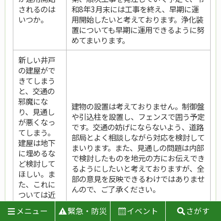
されるのは
和8年3月末には工事を終え、早期に運
いつか。
用開始したいと考えております。浄化装
置についても早期に運用できるように努
めてまいります。
新しい井戸
の建屋がで
きてしまう
と、交通の
邪魔にな
建物の設置は考えておりません。制御盤
り、見通し
や引込柱を設置し、フェンスで囲う予定
が悪くなっ
です。交通の妨げにならないよう、道路
てしまう。
部局とよく相談しながら対応を検討して
建屋は地下
まいります。また、見通しの問題は内部
に埋めるな
で検討したものを地元の方にお伝えでき
ど検討して
るようにしたいと考えておりますが、全
ほしい。ま
部の意見を反映できるわけではありませ
た、これに
んので、ご了承ください。
ついては近
隣住民に意
メニュー
緊急・防災
イベント
さがす
見を聞いて