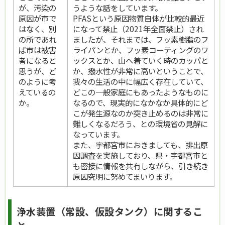
が、汚染の
うような話をしています。
原因が市で
PFASという原因物質自体が比較的最近
はなく、別
になって禁止（2021年全面禁止）され
の所であれ
ましたが、それまでは、フッ素樹脂のフ
ば市は被害
ライパンとか、フッ素コーティングのワ
者になると
ックスとか、山へ着ていく時のカッパと
思うが、ど
か、撥水性が非常に高いということで、
のように考
我々の生活の中に幅広く存在していて、
えているの
どこの一般家庭にもあったようなものに
か。
なるので、現実的になかなか具体的にど
こが発生源なのか突き止めるのは非常に
難しくなるだろう、との環境省の見解に
なっています。
また、宇都宮市におきましても、排出原
因調査を実施しており、県・宇都宮市と
も密接に情報を共有しながら、引き続き
原因究明に努めてまいります。
浄水装置（常設、仮設タンク）に関するこ