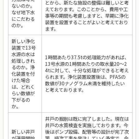
とから、新たな施設の整備は難しいと考
ないのか。
えております。このことから、費用や工
なぜ地下水
事等の期間も考慮しますと、早期に浄化
にこだわる
装置を設置することがよいと考えており
のか。
ます。
新しい浄化
装置で13号
水源の水は
1時間あたり37.5tの処理能力があれば、
処理しきれ
13号水源の1時間あたりの取水量20～2
るのか。浄
4tに対して、十分な処理ができると考え
化装置を付
られます。浄化装置設置後は、PFASの
けた場合
数値が30ナノグラム未満を維持したい
は、どれく
と考えております。
らい数値が
下がるの
か。
井戸の掘削は既に完了しました。現在は
井戸の水質検査を実施しております。今
新しい井戸
後はポンプ設備、配管等の設計が完了次
が運用開始
第、順次工事を発注していく予定で、令