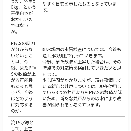
うが、体重5
やすく目安を示したものとなっていま
0kg、という
す。
基準自体が
おかしいの
ではない
か。
PFASの原因
が分からな
配水場内の水質検査については、今後も
いというこ
週1回の頻度で行っていきます。
とは、今
今後、また数値が上昇した場合は、その
後、またPFA
時点での対応策を検討していきたいと思
Sの数値が上
います。
がる可能性
少し時間がかかりますが、現在整備して
もあると思
いる新たな井戸については、現在使用し
うが、今後
ている3つの井戸よりもPFASの数値が低
はどのよう
いため、新たな井戸からの取水により改
に対応する
善が図られると考えています。
のか。
第15水源と
して、上古