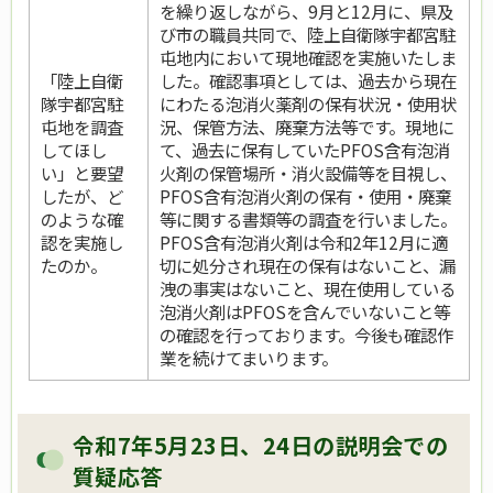
を繰り返しながら、9月と12月に、県及
び市の職員共同で、陸上自衛隊宇都宮駐
屯地内において現地確認を実施いたしま
「陸上自衛
した。確認事項としては、過去から現在
隊宇都宮駐
にわたる泡消火薬剤の保有状況・使用状
屯地を調査
況、保管方法、廃棄方法等です。現地に
してほし
て、過去に保有していたPFOS含有泡消
い」と要望
火剤の保管場所・消火設備等を目視し、
したが、ど
PFOS含有泡消火剤の保有・使用・廃棄
のような確
等に関する書類等の調査を行いました。
認を実施し
PFOS含有泡消火剤は令和2年12月に適
たのか。
切に処分され現在の保有はないこと、漏
洩の事実はないこと、現在使用している
泡消火剤はPFOSを含んでいないこと等
の確認を行っております。今後も確認作
業を続けてまいります。
令和7年5月23日、24日の説明会での
質疑応答