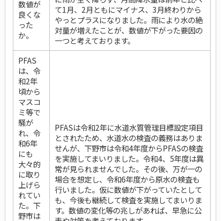
数値が
て1月、2月ともにマイナス、3月終わりから
良くな
やっとプラスになりました。雨により水の絶
った
対量が増えたことが、数値が下がった要因の
か。
一つと考えております。
PFAS
は、令
和2年
頃から
マスコ
ミ等で
騒が
PFASは令和2年に水道水質管理目標設定項目
れ、令
とされたため、水道水の検査の義務はありま
和6年
せんが、下野市は令和4年度からPFASの検査
にも
を実施してまいりました。令和4、5年度は異
大々的
常が見られませんでした。その後、万が一の
に取り
場合を想定し、令和6年度から原水の検査も
上げら
行いました。仮に数値が下がっていたとして
れてい
も、今後も継続して検査を実施してまいりま
た。下
す。数値の変化等の兆しがあれば、早急に公
野市は
表や対策を考えております。