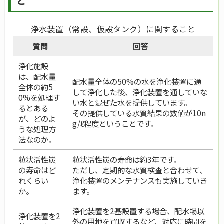
と
浄水装置（常設、仮設タンク）に関すること
質問
回答
浄化施設
は、配水量
配水量全体の50%の水を浄化装置に通
全体の約5
して浄化した後、浄化装置を通していな
0%を処理す
い水と混ぜた水を提供しています。
るとある
その提供している水質結果の数値が10n
が、どのよ
g/ℓ程度ということです。
うな処理方
法なのか。
粒状活性炭
粒状活性炭の寿命は約3年です。
の寿命はど
ただし、定期的な水質検査と合わせて、
れくらい
浄化装置のメンテナンスも実施していき
か。
ます。
浄化装置を2基設置する場合、配水場以
浄化装置を2
外の用地を買収するなど、対応に時間を