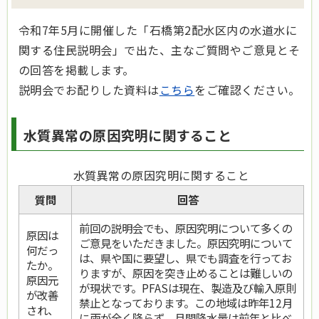
令和7年5月に開催した「石橋第2配水区内の水道水に
関する住民説明会」で出た、主なご質問やご意見とそ
の回答を掲載します。
説明会でお配りした資料は
こちら
をご確認ください。
水質異常の原因究明に関すること
水質異常の原因究明に関すること
質問
回答
前回の説明会でも、原因究明について多くの
原因は
ご意見をいただきました。原因究明について
何だっ
は、県や国に要望し、県でも調査を行ってお
たか。
りますが、原因を突き止めることは難しいの
原因元
が現状です。PFASは現在、製造及び輸入原則
が改善
禁止となっております。この地域は昨年12月
され、
に雨が全く降らず、月間降水量は前年と比べ