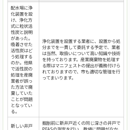
配水場に浄
化装置を設
け、浄化方
式に粒状活
性炭と説明
があった。
浄化装置を設置する業者に、設置から処
吸着させた
分までを一貫して委託する予定で、業者
活性炭はど
は当然、取扱いについて高い知識や技術
う処理する
を持っております。産業廃棄物を処理す
のか。他県
る際はマニフェストの提出が義務付けら
で活性炭の
れておりますので、市も適切な管理を行
処理を産廃
ってまいります。
業者が誤っ
た方法で廃
棄していた
ことが問題
となってい
る。
掘削前に新井戸近くの同じ深さの井戸で
新しい井戸
PFASの測定を行い、数値に問題がなか