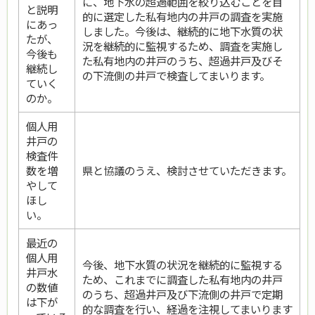
に、地下水の超過範囲を絞り込むことを目
と説明
的に選定した私有地内の井戸の調査を実施
にあっ
しました。今後は、継続的に地下水質の状
たが、
況を継続的に監視するため、調査を実施し
今後も
た私有地内の井戸のうち、超過井戸及びそ
継続し
の下流側の井戸で検査してまいります。
ていく
のか。
個人用
井戸の
検査件
数を増
県と協議のうえ、検討させていただきます。
やして
ほし
い。
最近の
個人用
今後、地下水質の状況を継続的に監視する
井戸水
ため、これまでに調査した私有地内の井戸
の数値
のうち、超過井戸及び下流側の井戸で定期
は下が
的な調査を行い、経過を注視してまいります