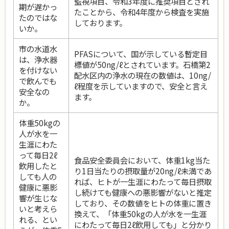
監視項目、令和3年度に推奨項目とされ
期が遅かっ
たことから、令和4年度から検査を実施
たのではな
しております。
いか。
市の水道水
PFASについて、国が示している暫定目
は、浄水器
標値が50ng/ℓとされています。石橋第2
を付けない
配水区内の浄水の現在の数値は、10ng/
で飲んでも
ℓ程度を示していますので、安全と言え
安全なの
ます。
か。
体重50kgの
人が水を一
生涯にわた
って毎日2ℓ
食品安全委員会において、体重1kg当た
飲用したと
り1日当たりの摂取量が20ng/ℓ未満であ
しても人の
れば、ヒトが一生涯にわたって毎日摂取
健康に悪影
し続けても健康への悪影響がないと推定
響が生じな
しており、その数値をヒトの体重に置き
いと考えら
換えて、「体重50kgの人が水を一生涯
れる、とい
にわたって毎日2ℓ飲用しても」と分かり