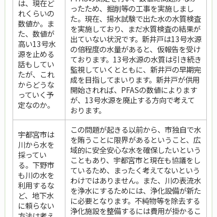
は、現在ど
ったため、掘削等の工事を実施しまし
れくらいの
た。現在、揚水試験で出た水の水質検査
数値か。ま
を実施しており、まだ水質検査の結果が
た、数値が
出ていない状況です。新井戸は13号水源
高い13号水
の倍程度の水量があると、仮報告を受け
源を止める
ております。13号水源の水質は引き続き
話もしてい
監視していくとともに、新井戸の早期完
たが、これ
成を目指してまいります。新井戸が供用
からどうな
開始されれば、PFASの数値によります
っていく予
が、13号水源を廃止する方向で考えて
定なのか。
おります。
この問題が起きる以前から、市独自で水
宇都宮市は
を賄うことに限界があるということ、広
川から水を
域的に安全安心な水を確保したいという
採ってい
こともあり、宇都宮市と現在も協議をし
る。下野市
ているため、まったく考えてないという
も川の水を
わけではありません。また、川の表流水
利用するな
を浄水にするためには、浄化設備が新た
ど、地下水
に必要となります。不純物等を除去する
に頼らない
浄化施設を整備するには費用が掛かるこ
方法は考え