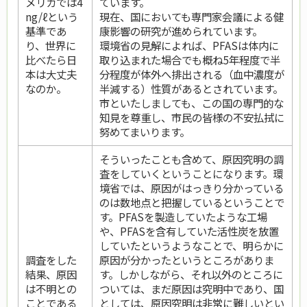
メリカでは4
ています。
ng/ℓという
現在、国においても専門家会議による健
基準であ
康影響の研究が進められています。
り、世界に
環境省の見解によれば、PFASは体内に
比べたら日
取り込まれた場合でも概ね5年程度で半
本は大丈夫
分程度が体外へ排出される（血中濃度が
なのか。
半減する）性質があるとされています。
市といたしましても、この国の専門的な
知見を尊重し、市民の皆様の不安払拭に
努めてまいります。
そういったことも含めて、原因究明の調
査をしていくということになります。環
境省では、原因がはっきり分かっている
のは数地点と把握しているということで
す。PFASを製造していたような工場
や、PFASを含有していた活性炭を放置
していたというようなことで、明らかに
調査をした
原因が分かったというところがありま
結果、原因
す。しかしながら、それ以外のところに
は不明との
ついては、まだ原因は究明中であり、国
ことである
としては、原因究明は非常に難しいとい