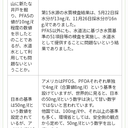
山に新たな
井戸を掘
第15水源の水質検査結果は、5月22日採
り、PFASの
水分が13ng/ℓ、11月26日採水分が16n
値が10ng/ℓ
g/ℓでありました。
程度の数値
PFAS以外にも、水道法に基づき水質基
を示したと
準の51項目等の検査を実施し、水道水
のことであ
として提供することに問題ないという結
るが、水道
果でありました。
水として利
用しても問
題ないとい
うことか。
アメリカはPFOS、PFOAそれぞれ単独
で4ng/ℓ（合算値8ng/ℓ）という基準を
設けていますが、世界的に見ると、日本
日本の基準
の50ng/ℓという数字は決して甘い数字
は50ng/ℓと
ではないと言われています。
いう数値を
他国では、100ng/ℓや、それ以上の基準
設定されて
も多く、環境省としては、安全側の観点
いるが、ア
から定めて、50ng/ℓという数字を出し