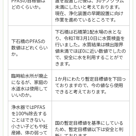
PFASの目標値は
置を設置した後は、30ナノグラム
どのくらいか。
未満にしたいと考えております。
現在、浄化装置の早期設置に向け
作業を進めているところです。
下石橋は石橋第1配水場の水とな
り、令和7年3月10日に水質検査を
下石橋のPFASの
行いました。水質結果は検出限界
数値はどれくらい
値未満でほぼ0に近い数値でしたの
か。
で、安全に水を利用することがで
きます。
臨時給水所が廃止
1か月にわたり暫定目標値を下回っ
になるが、家庭の
ておりますので、今の値なら使用
水道水は使用して
できると考えております。
いいのか。
浄水器ではPFAS
を100%除去する
ことはできない。
国の暫定目標値を基準にしている
小さい子どもや妊
ため、暫定目標値以下は安全と判
産婦、体の弱って
断しております。