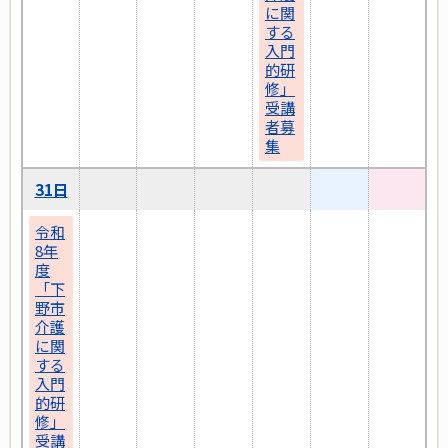
に関
する
入門
的研
修」
受講
者募
集
31日
令和
8年
度
「下
野市
介護
に関
する
入門
的研
修」
受講