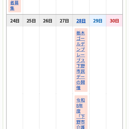
者募
集
24日
25日
26日
27日
28日
29日
30日
栃木
ゴー
ルデ
ンブ
レー
ブス
下野
市民
デー
の開
催
令和
8年
度
「下
野市
介護