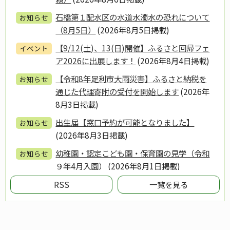
石橋第１配水区の水道水濁水の恐れについて
お知らせ
（8月5日）
(2026年8月5日掲載)
【9/12(土)、13(日)開催】ふるさと回帰フェ
イベント
ア2026に出展します！
(2026年8月4日掲載)
【令和8年足利市大雨災害】ふるさと納税を
お知らせ
通じた代理寄附の受付を開始します
(2026年
8月3日掲載)
出生届【窓口予約が可能となりました】
お知らせ
(2026年8月3日掲載)
幼稚園・認定こども園・保育園の見学（令和
お知らせ
９年4月入園）
(2026年8月1日掲載)
【重要】『指定ごみ袋』を購入できなかった
RSS
一覧を見る
お知らせ
場合の臨時的なごみの出し方について（令和
8年9月30日で終了します）
(2026年8月1日
掲載)