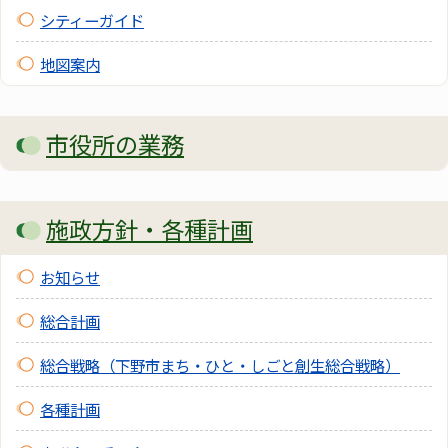
シティーガイド
下野市市民活動センターの指定管理者候補者
お知らせ
の選定結果について
(2024年10月22日掲載)
募集
地図案内
東洋経済新報社「住みよさランキング
お知らせ
2024」で栃木県第1位の評価をいただきまし
た
(2024年6月18日掲載)
市役所の業務
施政方針・各種計画
お知らせ
総合計画
総合戦略（下野市まち・ひと・しごと創生総合戦略）
各種計画