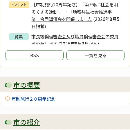
【市制施行20周年記念】「第76回“社会を明
イベント
るくする運動”」・「地域共生社会推進事
業」合同講演会を開催しました
(2026年8月5
日掲載)
市長等倫理審査会及び職員倫理審査会の委員
募集
を公募します
(2026年8月3日掲載)
第4期下野市地域福祉計画及び地域福祉活動
お知らせ
RSS
一覧を見る
計画策定委員会 会議資料・議事録
(2026年
7月15日掲載)
経営比較分析表を公表します（水道事業）
お知らせ
市の概要
(2026年3月6日掲載)
下野市ワーク・ライフ・バランス推進事業所
お知らせ
市制施行２０周年記念
のご紹介
(2025年10月1日掲載)
「東の飛鳥」「シモツケ くらし ウッテツ
お知らせ
市の紹介
ケ」のロゴマークの使用について
(2025年3
月26日掲載)