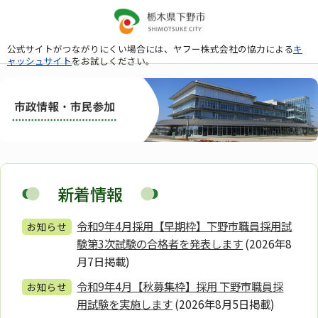
公式サイトがつながりにくい場合には、ヤフー株式会社の協力による
キ
ャッシュサイト
をお試しください。
新着情報
令和9年4月採用【早期枠】下野市職員採用試
お知らせ
験第3次試験の合格者を発表します
(2026年8
月7日掲載)
令和9年4月【秋募集枠】採用 下野市職員採
お知らせ
用試験を実施します
(2026年8月5日掲載)