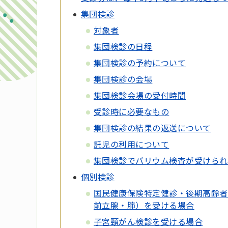
集団検診
対象者
集団検診の日程
集団検診の予約について
集団検診の会場
集団検診会場の受付時間
受診時に必要なもの
集団検診の結果の返送について
託児の利用について
集団検診でバリウム検査が受けられ
個別検診
国民健康保険特定健診・後期高齢者
前立腺・肺）を受ける場合
子宮頸がん検診を受ける場合