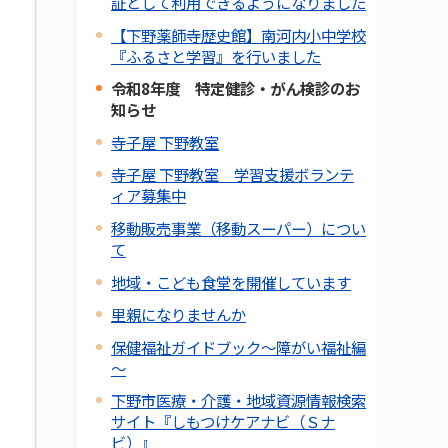
証として利用できるようになりました
【下野薬師寺歴史館】南河内小中学校
『ふるさと学習』を行いました
令和8年度 特定健診・がん検診のお
知らせ
寺子屋 下野教室
寺子屋 下野教室 学習支援ボランテ
ィア募集中
移動販売事業（移動スーパー）につい
て
地域・こども食堂を開催しています
里親になりませんか
保健福祉ガイドブック～障がい福祉編
～
下野市医療・介護・地域資源情報検索
サイト『しもつけケアナビ（Ｓナ
ビ）』