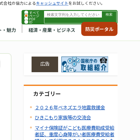
式会社の協力による
キャッシュサイト
をお試しください。
すべて
ページ
PDF
ID
防災ポータル
ト・魅力
経済・産業・ビジネス
広告
カテゴリー
２０２６年ベネズエラ地震救援金
ひきこもり家族等の交流会
マイナ保険証がこども医療費助成受給
者証、重度心身障がい者医療費受給者