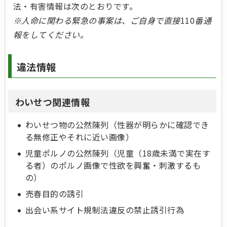
法・有害情報は次のとおりです。
※人命に関わる緊急の事案は、ご自身で直接
110
番通
報をしてください。
違法情報
わいせつ関連情報
わいせつ物の公然陳列（性器が明らかに確認でき
る無修正やそれに近い画像）
児童ポルノの公然陳列（児童（18歳未満で実在す
る者）のポルノ画像で性欲を興奮・刺激するも
の）
売春目的の誘引
出会い系サイト規制法違反の禁止誘引行為