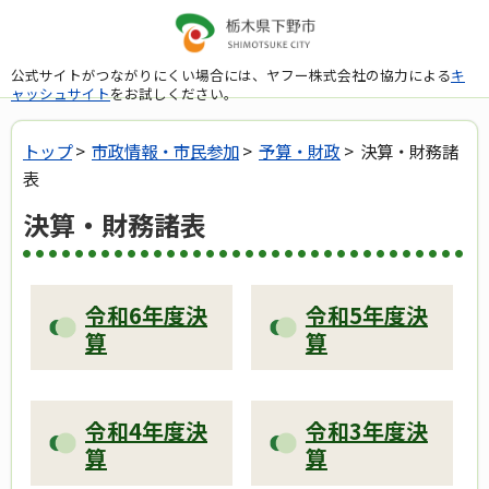
公式サイトがつながりにくい場合には、ヤフー株式会社の協力による
キ
ャッシュサイト
をお試しください。
トップ
>
市政情報・市民参加
>
予算・財政
> 決算・財務諸
表
決算・財務諸表
令和6年度決
令和5年度決
算
算
令和4年度決
令和3年度決
算
算