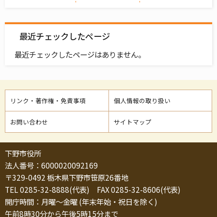
最近チェックしたページ
最近チェックしたページはありません。
リンク・著作権・免責事項
個人情報の取り扱い
お問い合わせ
サイトマップ
下野市役所
法人番号：6000020092169
〒329-0492 栃木県下野市笹原26番地
TEL 0285-32-8888(代表) FAX 0285-32-8606(代表)
開庁時間：月曜～金曜 (年末年始・祝日を除く)
午前8時30分から午後5時15分まで