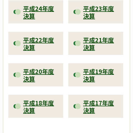
平成24年度
平成23年度
決算
決算
平成22年度
平成21年度
決算
決算
平成20年度
平成19年度
決算
決算
平成18年度
平成17年度
決算
決算