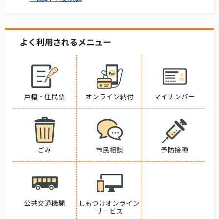
よく利用されるメニュー
戸籍・住民票
オンライン納付
マイナンバー
ごみ
市民相談
予防接種
公共交通機関
しもつけオンライン
サービス