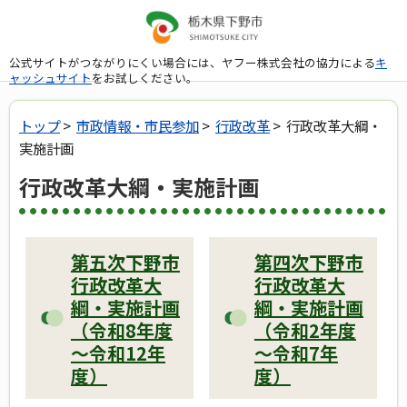
公式サイトがつながりにくい場合には、ヤフー株式会社の協力による
キ
ャッシュサイト
をお試しください。
トップ
>
市政情報・市民参加
>
行政改革
> 行政改革大綱・
実施計画
行政改革大綱・実施計画
第五次下野市
第四次下野市
行政改革大
行政改革大
綱・実施計画
綱・実施計画
（令和8年度
（令和2年度
～令和12年
～令和7年
度）
度）