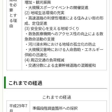
増加・観光振興
を必
・大規模スポーツイベントの開催促進
要
(2) 地域生活環境の充実
とす
・高速道路の利便性増進による住みよい街の形
る理
成、定住促進
由
(3) 安全安心を支える地域づくり
・救急医療機関へのアクセス性の向上による救
急救命活動の支援
・河川浸水時における地域の孤立化の防止
・大規模災害時における人命救助・エネルギー
供給の迅速化
(4) 周辺交通の負荷軽減
・交通分散による主要幹線道路の混雑緩和
これまでの経過
これまでの経過
平成29年7
準備段階調査箇所への採択
月