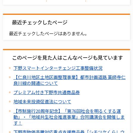
最近チェックしたページ
最近チェックしたページはありません。
このページを見た人はこんなページも見ています
下野スマートインターチェンジ工事整備状況
【仁良川地区土地区画整理事業】都市計画道路 薬師寺仁
良川線の開通について
プレミアム付き下野市共通商品券
地域未来投資促進法について
【市制施行20周年記念】「第76回社会を明るくする運
動」・「地域共生社会推進事業」合同講演会を開催しま
す！
下野市物価高騰対応重点支援商品券「シモツケくらしウ