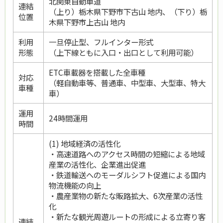
北関東自動車道
連結
（上り）栃木県下野市下古山 地内、（下り）栃
位置
木県下野市上古山 地内
利用
一旦停止型、フルインター形式
形態
（上下線ともに入口・出口として利用可能）
ETC車載器を搭載した全車種
対応
（軽自動車等、普通車、中型車、大型車、特大
車種
車）
運用
24時間運用
時間
(1) 地域経済の活性化
・高速道路へのアクセス時間の短縮による地域
産業の活性化、企業進出促進
・鉄道輸送へのモーダルシフト促進による国内
物流機能の向上
・農産業物の新たな販路拡大、6次産業の活性
化
・新たな観光周遊ルートの形成による立寄り客
連結