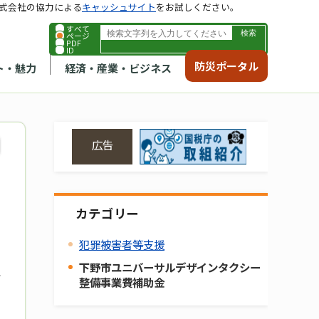
式会社の協力による
キャッシュサイト
をお試しください。
すべて
ページ
PDF
ID
防災ポータル
ト・魅力
経済・産業・ビジネス
広告
カテゴリー
犯罪被害者等支援
下野市ユニバーサルデザインタクシー
整備事業費補助金