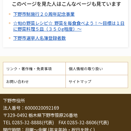
このページを見た人はこんなページも見ています
下野市制施行２０周年記念事業
☆旬の野菜レシピ☆ 野菜を毎食食べよう！～目標は１日
に野菜料理５皿（３５０g程度）～
下野市選挙人名簿登録者数
リンク・著作権・免責事項
個人情報の取り扱い
お問い合わせ
サイトマップ
下野市役所
法人番号：6000020092169
〒329-0492 栃木県下野市笹原26番地
TEL 0285-32-8888(代表) FAX 0285-32-8606(代表)
開庁時間：月曜～金曜 (年末年始・祝日を除く)