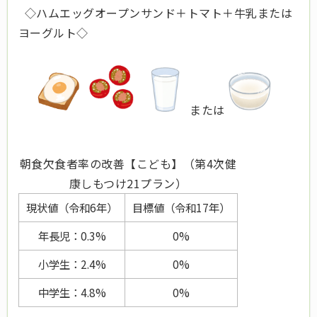
◇ハムエッグオープンサンド＋トマト＋牛乳または
ヨーグルト◇
または
朝食欠食者率の改善【こども】（第4次健
康しもつけ21プラン）
現状値（令和6年）
目標値（令和17年）
年長児：0.3%
0%
小学生：2.4%
0%
中学生：4.8%
0%