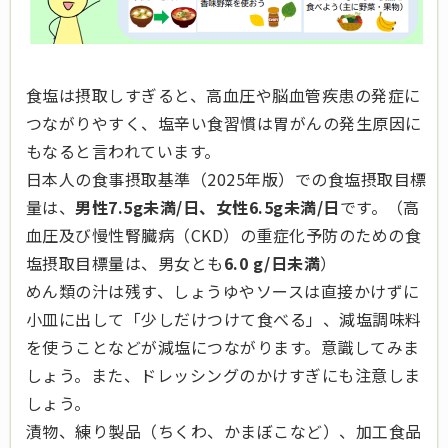
食塩は摂取しすぎると、高血圧や脳血管疾患の発症に
つながりやすく、塩辛い食習慣は胃がんの発生原因に
もなると言われています。
日本人の食事摂取基準（2025年版）での食塩摂取目標
量は、
男性7.5g未満/日、女性6.5g未満/日
です。（高
血圧及び慢性腎臓病（CKD）の重症化予防のための食
塩摂取目標量は、男女とも
6.0 g/日未満
）
めん類の汁は残す、しょうゆやソースは直接かけずに
小皿に出して「少しだけつけて食べる」、減塩調味料
を使うことなどが減塩につながります。意識してみま
しょう。また、ドレッシングのかけすぎにも注意しま
しょう。
漬物、練り製品（ちくわ、かまぼこなど）、加工食品