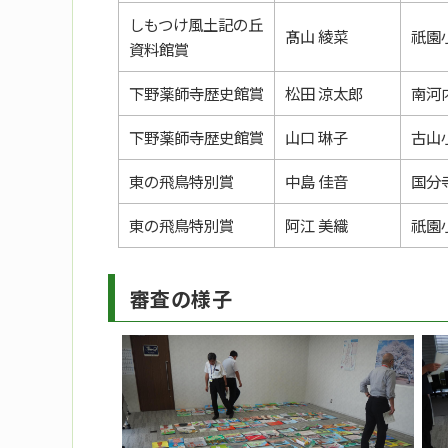
しもつけ風土記の丘
髙山 綾菜
祇園
資料館賞
下野薬師寺歴史館賞
松田 涼太郎
南河
下野薬師寺歴史館賞
山口 琳子
古山
東の飛鳥特別賞
中島 佳音
国分
東の飛鳥特別賞
阿江 美織
祇園
審査の様子