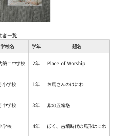
賞者一覧
学校名
学年
題名
内第二中学校
2年
Place of Worship
寺小学校
1年
お馬さんのはにわ
寺中学校
3年
紫の五輪塔
小学校
4年
ぼく、古墳時代の馬形はにわ