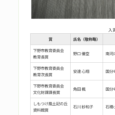
入
賞
氏名（敬称略）
下野市教育委員会
野口 優空
南河
教育長賞
下野市教育委員会
安達 心翔
国分
教育次長賞
下野市教育委員会
角田 楓
国分
文化財課課長賞
しもつけ風土記の丘
石川 紗和子
石橋
資料館賞