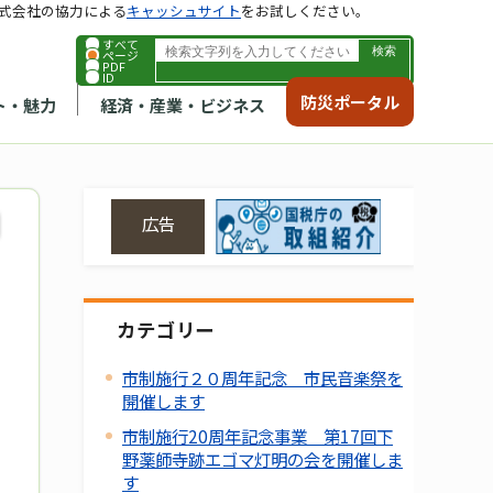
式会社の協力による
キャッシュサイト
をお試しください。
すべて
ページ
PDF
ID
防災ポータル
ト・魅力
経済・産業・ビジネス
広告
カテゴリー
市制施行２０周年記念 市民音楽祭を
開催します
市制施行20周年記念事業 第17回下
野薬師寺跡エゴマ灯明の会を開催しま
す