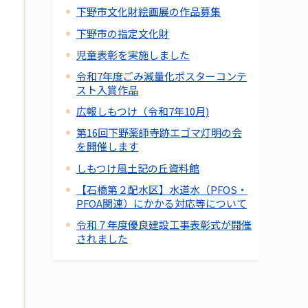
下野市文化財絵画展の作品募集
下野市の指定文化財
児童表彰を実施しました
令和7年度ごみ減量化ポスターコンテ
スト入賞作品
広報しもつけ（令和7年10月)
第16回下野薬師寺跡エゴマ灯明の会
を開催します
しもつけ風土記の丘資料館
【石橋第２配水区】水道水（PFOS・
PFOA関連）にかかる対応等について
令和７年度優良建設工事表彰式が開催
されました