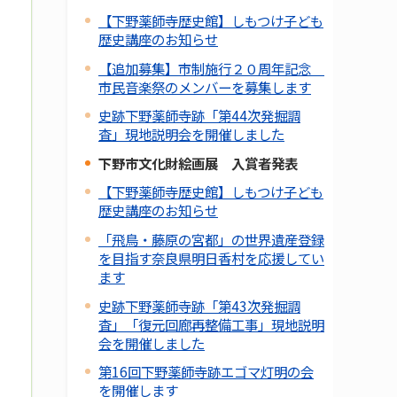
【下野薬師寺歴史館】しもつけ子ども
歴史講座のお知らせ
【追加募集】市制施行２０周年記念
市民音楽祭のメンバーを募集します
史跡下野薬師寺跡「第44次発掘調
査」現地説明会を開催しました
下野市文化財絵画展 入賞者発表
【下野薬師寺歴史館】しもつけ子ども
歴史講座のお知らせ
「飛鳥・藤原の宮都」の世界遺産登録
を目指す奈良県明日香村を応援してい
ます
史跡下野薬師寺跡「第43次発掘調
査」「復元回廊再整備工事」現地説明
会を開催しました
第16回下野薬師寺跡エゴマ灯明の会
を開催します