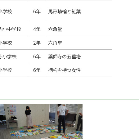
小学校
6年
馬形埴輪と紅葉
内小中学校
4年
六角堂
小学校
2年
六角堂
寺小学校
6年
薬師寺の五重塔
小学校
6年
柄杓を持つ女性