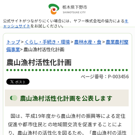
公式サイトがつながりにくい場合には、ヤフー株式会社の協力による
キ
ャッシュサイト
をお試しください。
トップ
>
くらし・手続き・環境
>
農林水産・食
>
農業農村整
備事業
> 農山漁村活性化計画
農山漁村活性化計画
ページ番号：P-003456
農山漁村活性化計画を公表します
国は、平成19年度から農山漁村の振興等による定住
促進や都市住民との地域間交流を促進することによ
り、農山漁村の活性化を図るため、「農山漁村の活性