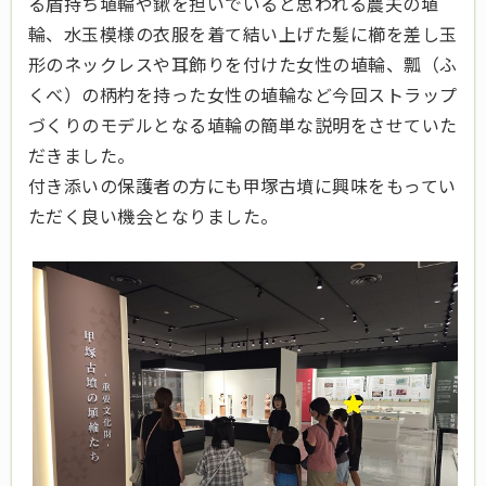
る盾持ち埴輪や鍬を担いでいると思われる農夫の埴
輪、水玉模様の衣服を着て結い上げた髪に櫛を差し玉
形のネックレスや耳飾りを付けた女性の埴輪、瓢（ふ
くべ）の柄杓を持った女性の埴輪など今回ストラップ
づくりのモデルとなる埴輪の簡単な説明をさせていた
だきました。
付き添いの保護者の方にも甲塚古墳に興味をもってい
ただく良い機会となりました。