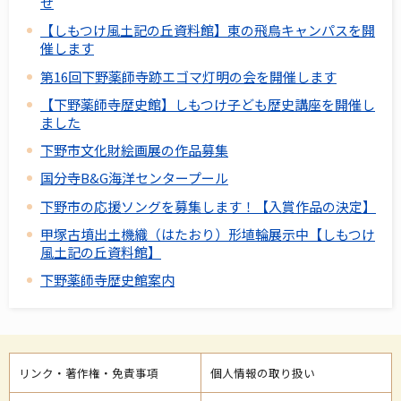
せ
【しもつけ風土記の丘資料館】東の飛鳥キャンパスを開
催します
第16回下野薬師寺跡エゴマ灯明の会を開催します
【下野薬師寺歴史館】しもつけ子ども歴史講座を開催し
ました
下野市文化財絵画展の作品募集
国分寺B&G海洋センタープール
下野市の応援ソングを募集します！【入賞作品の決定】
甲塚古墳出土機織（はたおり）形埴輪展示中【しもつけ
風土記の丘資料館】
下野薬師寺歴史館案内
リンク・著作権・免責事項
個人情報の取り扱い