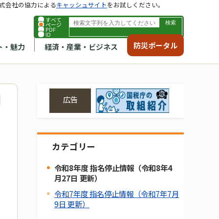
式会社の協力による
キャッシュサイト
をお試しください。
すべて
ページ
PDF
ID
防災ポータル
ト・魅力
経済・産業・ビジネス
広告
カテゴリー
令和8年度 指名停止情報（令和8年4
月27日 更新）
令和7年度 指名停止情報（令和7年7月
9日 更新）