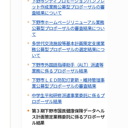
下野市シティプロモーションパンフレ
ット作成業務公募型プロポーザルの審
査結果について
下野市ホームページリニューアル業務
公募型プロポーザルの審査結果につい
て
多世代交流施設等基本計画策定支援業
務公募型プロポーザルの選定結果につ
いて
下野市外国語指導助手（ALT）派遣等
業務に係るプロポーザル結果
下野市ＬＥＤ防犯灯更新・維持管理事
業公募型プロポーザルの審査結果
中学生平和研修派遣事業委託に係るプ
ロポーザル結果
第３期下野市国民健康保険データヘル
ス計画策定業務委託に係るプロポーザ
ル結果