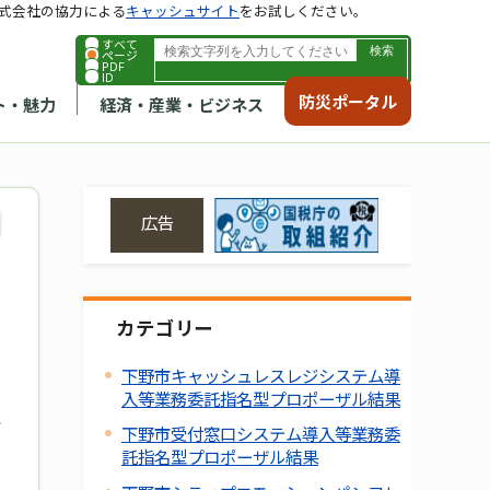
式会社の協力による
キャッシュサイト
をお試しください。
すべて
ページ
PDF
ID
防災ポータル
ト・魅力
経済・産業・ビジネス
広告
カテゴリー
下野市キャッシュレスレジシステム導
入等業務委託指名型プロポーザル結果
下野市受付窓口システム導入等業務委
託指名型プロポーザル結果