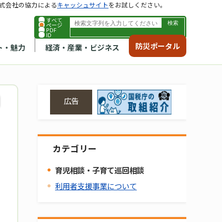
式会社の協力による
キャッシュサイト
をお試しください。
すべて
ページ
PDF
ID
防災ポータル
ト・魅力
経済・産業・ビジネス
広告
カテゴリー
育児相談・子育て巡回相談
利用者支援事業について