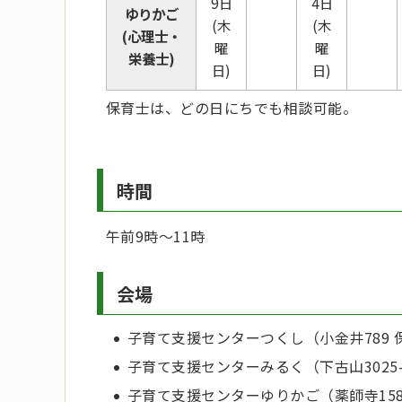
9日
4日
ゆりかご
(木
(木
(心理士・
曜
曜
栄養士)
日)
日)
保育士は、どの日にちでも相談可能。
時間
午前9時～11時
会場
子育て支援センターつくし（小金井789
子育て支援センターみるく（下古山3025
子育て支援センターゆりかご（薬師寺158