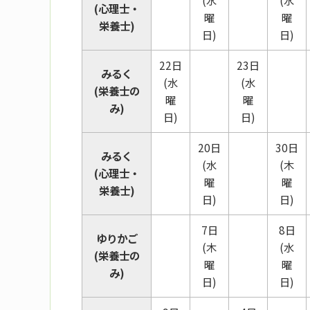
(水
(水
(心理士・
曜
曜
栄養士)
日)
日)
22日
23日
みるく
(水
(水
(栄養士の
曜
曜
み)
日)
日)
20日
30日
みるく
(水
(木
(心理士・
曜
曜
栄養士)
日)
日)
7日
8日
ゆりかご
(木
(水
(栄養士の
曜
曜
み)
日)
日)