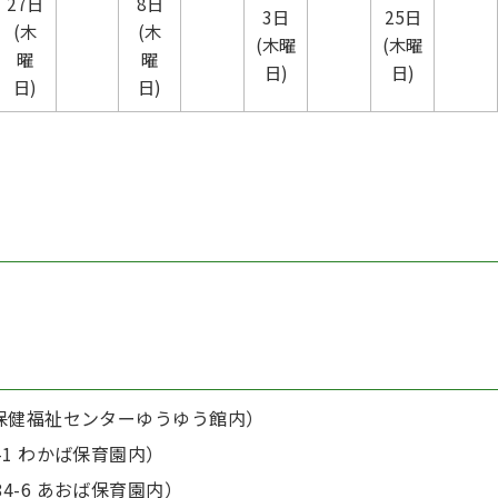
27日
8日
3日
25日
(木
(木
(木曜
(木曜
曜
曜
日)
日)
日)
日)
 保健福祉センターゆうゆう館内）
-1 わかば保育園内）
4-6 あおば保育園内）