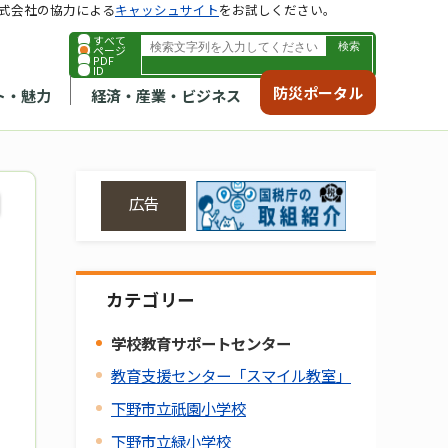
式会社の協力による
キャッシュサイト
をお試しください。
すべて
ページ
PDF
ID
防災ポータル
ト・魅力
経済・産業・ビジネス
広告
カテゴリー
学校教育サポートセンター
教育支援センター「スマイル教室」
下野市立祇園小学校
下野市立緑小学校