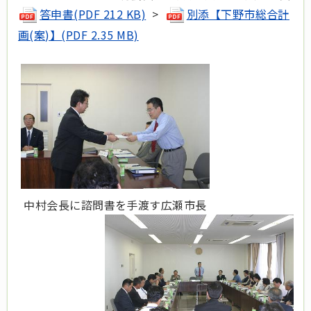
答申書
(PDF 212 KB)
>
別添【下野市総合計
画(案)】
(PDF 2.35 MB)
中村会長に諮問書を手渡す広瀬市長